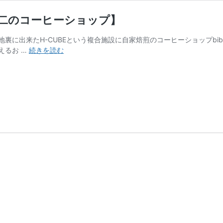
唯一無二のコーヒーショップ】
地裏に出来たH-CUBEという複合施設に自家焙煎のコーヒーショップbib 
bib
えるお …
続きを読む
coffee(ビ
ブ
コ
ー
ヒ
ー)
【所
沢
の
唯
一
無
二
の
コ
ー