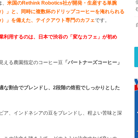
は、
米国の
Rethink Robotics
社が開発・生産する単腕
r
）」と、同時に複数杯のドリップコーヒーを淹れられる
y
）」
を備えた、テイクアウト専門のカフェ
です。
業利用するのは、日本で渋谷の「変なカフェ」が初め
見える農園指定のコーヒー豆
「パートナーズコーヒー」
適な割合でブレンドし、2段階の焙煎でしっかりとした
ビア、インドネシアの豆をブレンドし、程よい苦味と深