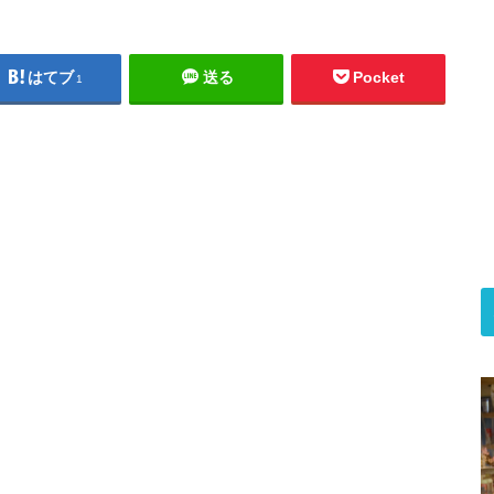
。
はてブ
送る
Pocket
1