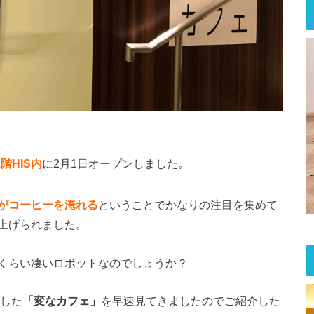
1
階
HIS
内
に2月1日オープンしました。
がコーヒーを淹れる
ということでかなりの注目を集めて
上げられました。
くらい凄いロボットなのでしょうか？
ンした
「変なカフェ」
を早速見てきましたのでご紹介した