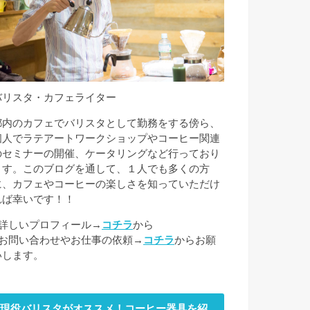
バリスタ・カフェライター
都内のカフェでバリスタとして勤務をする傍ら、
個人でラテアートワークショップやコーヒー関連
のセミナーの開催、ケータリングなど行っており
ます。このブログを通して、１人でも多くの方
に、カフェやコーヒーの楽しさを知っていただけ
れば幸いです！！
■詳しいプロフィール→
コチラ
から
■お問い合わせやお仕事の依頼→
コチラ
からお願
いします。
現役バリスタがオススメ！コーヒー器具を紹