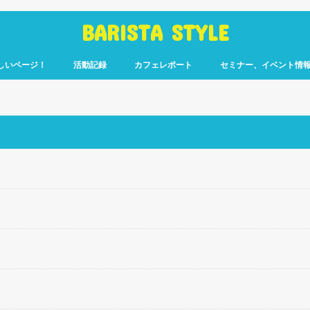
BARISTA STYLE
しいページ！
活動記録
カフェレポート
セミナー、イベント情
コーヒー嫌いのく
カウント「ぎっ散
したのか」
ます！