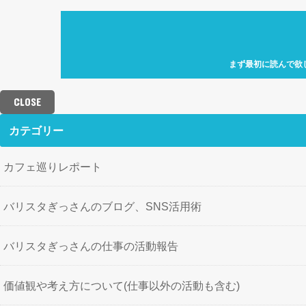
まず最初に読んで欲
自己紹介「何故、元
カフェ巡り特化型ア
CLOSE
せにバリスタを目指
歩」を運営していき
カテゴリー
カフェ巡りレポート
バリスタぎっさんのブログ、SNS活用術
バリスタぎっさんの仕事の活動報告
価値観や考え方について(仕事以外の活動も含む)