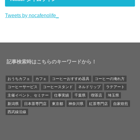
Tweets by nocafenolife_
記事検索時はこちらのキーワードから！
おうちカフェ
カフェ
コーヒーおすすめ器具
コーヒーの淹れ方
コーヒーサービス
コーヒースタンド
ネルドリップ
ラテアート
主催イベント、セミナー
仕事実績
千葉県
喫茶店
埼玉県
新潟県
日本茶専門店
東京都
神奈川県
紅茶専門店
自家焙煎
西武線沿線