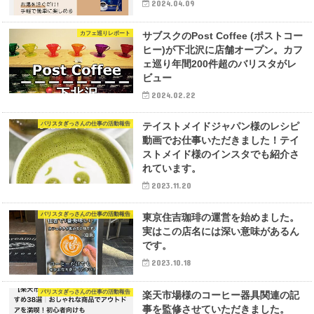
2024.04.09
カフェ巡りレポート
サブスクのPost Coffee (ポストコー
ヒー)が下北沢に店舗オープン。カフ
ェ巡り年間200件超のバリスタがレ
ビュー
2024.02.22
バリスタぎっさんの仕事の活動報告
テイストメイドジャパン様のレシピ
動画でお仕事いただきました！テイ
ストメイド様のインスタでも紹介さ
れています。
2023.11.20
バリスタぎっさんの仕事の活動報告
東京住吉珈琲の運営を始めました。
実はこの店名には深い意味があるん
です。
2023.10.18
バリスタぎっさんの仕事の活動報告
楽天市場様のコーヒー器具関連の記
事を監修させていただきました。