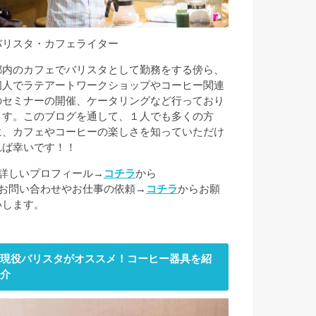
バリスタ・カフェライター
都内のカフェでバリスタとして勤務をする傍ら、
個人でラテアートワークショップやコーヒー関連
のセミナーの開催、ケータリングなど行っており
ます。このブログを通して、１人でも多くの方
に、カフェやコーヒーの楽しさを知っていただけ
れば幸いです！！
■詳しいプロフィール→
コチラ
から
■お問い合わせやお仕事の依頼→
コチラ
からお願
いします。
現役バリスタがオススメ！コーヒー器具を紹
介