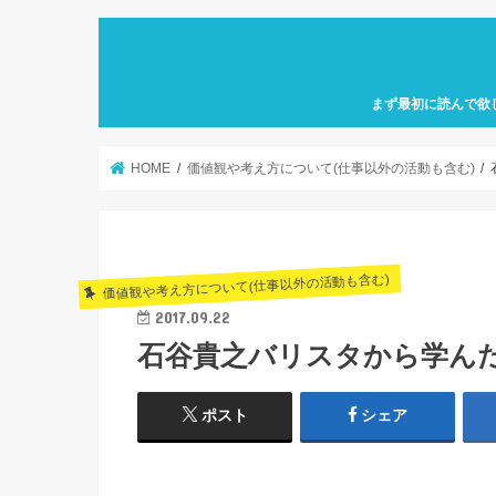
まず最初に読んで欲
自己紹介「何故、元
カフェ巡り特化型ア
せにバリスタを目指
歩」を運営していき
HOME
価値観や考え方について(仕事以外の活動も含む)
価値観や考え方について(仕事以外の活動も含む)
2017.09.22
石谷貴之バリスタから学んだ
ポスト
シェア