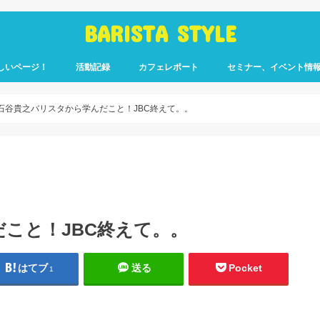
BARISTA STYLE
しいページ！
活動記録
カフェレポート
セミナー、イベント情
コーヒー嫌いのく
カウント「ぎっ散
したのか」
ます！
石谷貴之バリスタから学んだこと！JBC終えて。。
こと！JBC終えて。。
はてブ
送る
Pocket
1