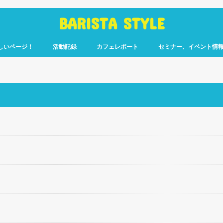
BARISTA STYLE
しいページ！
活動記録
カフェレポート
セミナー、イベント情
コーヒー嫌いのく
カウント「ぎっ散
したのか」
ます！