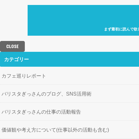
まず最初に読んで欲
自己紹介「何故、元
カフェ巡り特化型ア
CLOSE
せにバリスタを目指
歩」を運営していき
カテゴリー
カフェ巡りレポート
バリスタぎっさんのブログ、SNS活用術
バリスタぎっさんの仕事の活動報告
価値観や考え方について(仕事以外の活動も含む)