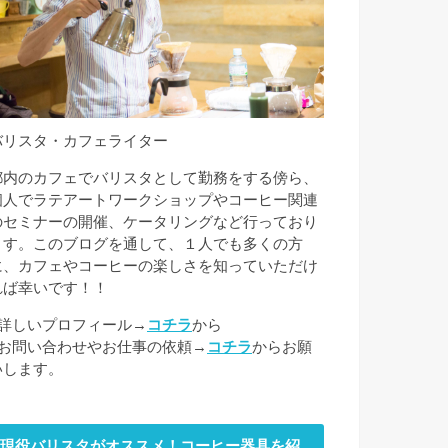
バリスタ・カフェライター
都内のカフェでバリスタとして勤務をする傍ら、
個人でラテアートワークショップやコーヒー関連
のセミナーの開催、ケータリングなど行っており
ます。このブログを通して、１人でも多くの方
に、カフェやコーヒーの楽しさを知っていただけ
れば幸いです！！
■詳しいプロフィール→
コチラ
から
■お問い合わせやお仕事の依頼→
コチラ
からお願
いします。
現役バリスタがオススメ！コーヒー器具を紹