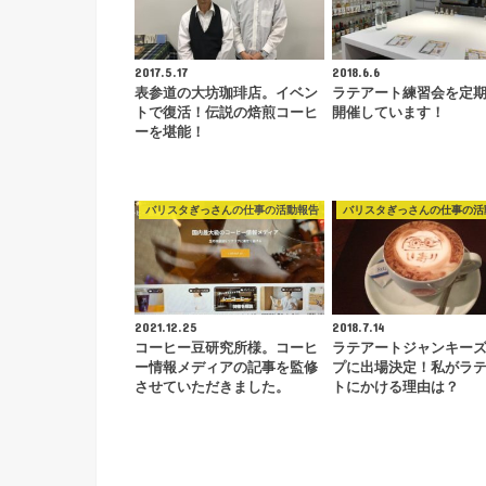
2017.5.17
2018.6.6
表参道の大坊珈琲店。イベン
ラテアート練習会を定
トで復活！伝説の焙煎コーヒ
開催しています！
ーを堪能！
バリスタぎっさんの仕事の活動報告
バリスタぎっさんの仕事の活
2021.12.25
2018.7.14
コーヒー豆研究所様。コーヒ
ラテアートジャンキー
ー情報メディアの記事を監修
プに出場決定！私がラ
させていただきました。
トにかける理由は？