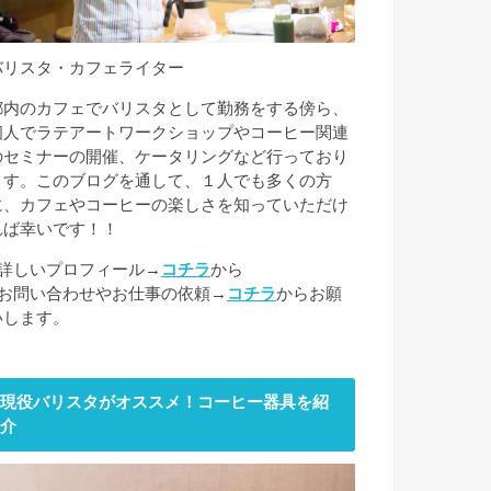
バリスタ・カフェライター
都内のカフェでバリスタとして勤務をする傍ら、
個人でラテアートワークショップやコーヒー関連
のセミナーの開催、ケータリングなど行っており
ます。このブログを通して、１人でも多くの方
に、カフェやコーヒーの楽しさを知っていただけ
れば幸いです！！
■詳しいプロフィール→
コチラ
から
■お問い合わせやお仕事の依頼→
コチラ
からお願
いします。
現役バリスタがオススメ！コーヒー器具を紹
介