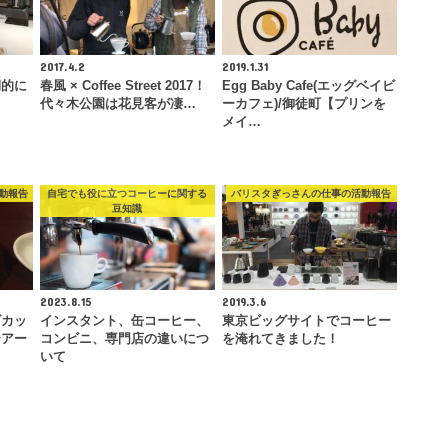
2017.4.2
2019.1.31
期的に
春風 × Coffee Street 2017！
Egg Baby Cafe(エッグベイビ
代々木公園は花見客が凄…
ーカフェ)/御徒町【プリンを
メイ…
動報告
自宅でも役に立つコーヒーに関する
バリスタぎっさんの仕事の活動報告
豆知識
2023.8.15
2019.3.6
ズカッ
インスタント、缶コーヒー、
東京ビッグサイトでコーヒー
テアー
コンビニ、専門店の違いにつ
を淹れてきました！
いて