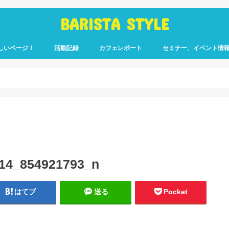
BARISTA STYLE
しいページ！
活動記録
カフェレポート
セミナー、イベント情
コーヒー嫌いのく
カウント「ぎっ散
したのか」
ます！
14_854921793_n
はてブ
送る
Pocket