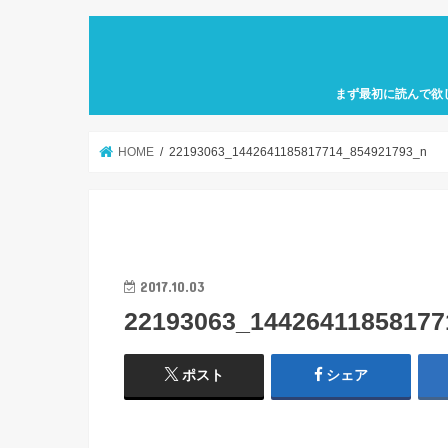
まず最初に読んで欲
自己紹介「何故、元
カフェ巡り特化型ア
せにバリスタを目指
歩」を運営していき
HOME
22193063_1442641185817714_854921793_n
2017.10.03
22193063_14426411858177
ポスト
シェア