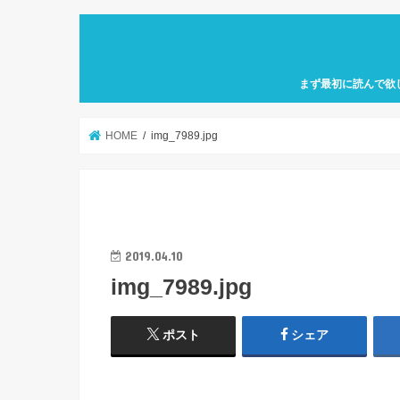
まず最初に読んで欲
自己紹介「何故、元
カフェ巡り特化型ア
せにバリスタを目指
歩」を運営していき
HOME
img_7989.jpg
2019.04.10
img_7989.jpg
ポスト
シェア