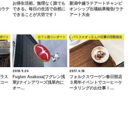
お得生活術。無理なく誰でも
新潟中越ラテアートチャンピ
O)のラテ
できる。毎日の生活で自然に
オンシップ出場結果報告/ラテ
できることが大切です！
アート大会
ポート
カフェ巡りレポート
バリスタぎっさんの仕事の活動報告
2018.9.24
2017.4.18
プラス
Fuglen Asakusa(フグレン浅
フォルクスワーゲン春日部店
煎コー
草)/ナインアワーズ浅草内に
３周年イベントでコーヒーケ
オー…
ータリングのお仕事！…