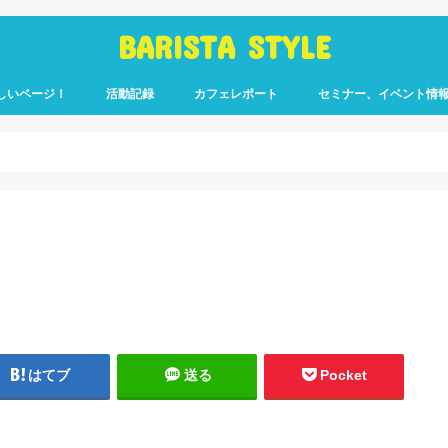
BARISTA STYLE
しいページ！
活動記録
カフェレポート
セミナー、イベント情
コーヒー嫌いのく
カウント「ぎっ散
したのか」
ます！
はてブ
送る
Pocket