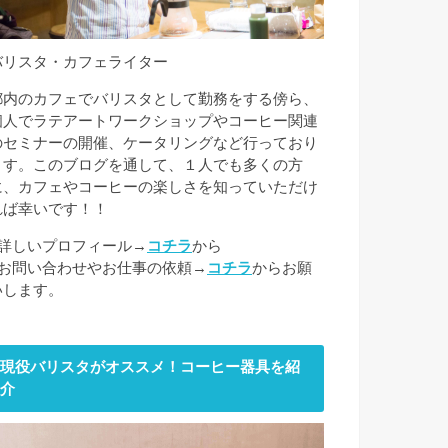
バリスタ・カフェライター
都内のカフェでバリスタとして勤務をする傍ら、
個人でラテアートワークショップやコーヒー関連
のセミナーの開催、ケータリングなど行っており
ます。このブログを通して、１人でも多くの方
に、カフェやコーヒーの楽しさを知っていただけ
れば幸いです！！
■詳しいプロフィール→
コチラ
から
■お問い合わせやお仕事の依頼→
コチラ
からお願
いします。
現役バリスタがオススメ！コーヒー器具を紹
介