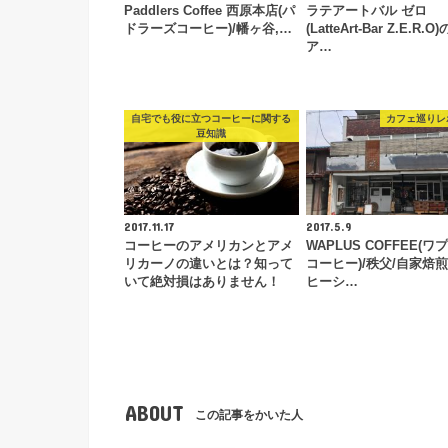
Paddlers Coffee 西原本店(パ
ラテアートバル ゼロ
ドラーズコーヒー)/幡ヶ谷,…
(LatteArt-Bar Z.E.R.
ア…
自宅でも役に立つコーヒーに関する
カフェ巡りレ
豆知識
2017.11.17
2017.5.9
コーヒーのアメリカンとアメ
WAPLUS COFFEE(ワ
リカーノの違いとは？知って
コーヒー)/秩父/自家焙
いて絶対損はありません！
ヒーシ…
ABOUT
この記事をかいた人