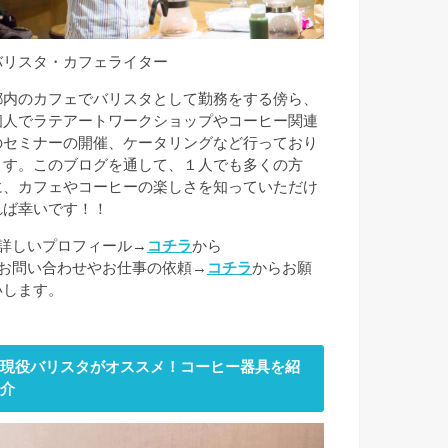
バリスタ・カフェライター
都内のカフェでバリスタとして勤務をする傍ら、
個人でラテアートワークショップやコーヒー関連
のセミナーの開催、ケータリングなど行っており
ます。このブログを通して、１人でも多くの方
に、カフェやコーヒーの楽しさを知っていただけ
れば幸いです！！
■詳しいプロフィール→
コチラ
から
■お問い合わせやお仕事の依頼→
コチラ
からお願
いします。
現役バリスタがオススメ！コーヒー器具を紹
介