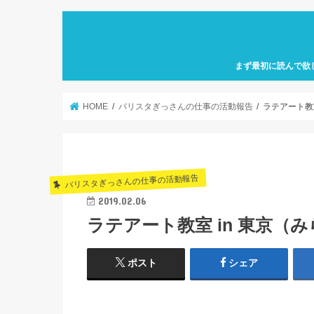
まず最初に読んで欲
自己紹介「何故、元
カフェ巡り特化型ア
せにバリスタを目指
歩」を運営していき
HOME
バリスタぎっさんの仕事の活動報告
ラテアート教
バリスタぎっさんの仕事の活動報告
2019.02.06
ラテアート教室 in 東京（
ポスト
シェア