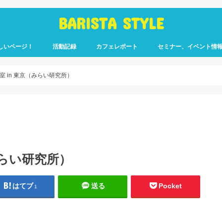
BARISTA STYLE
しいページ！
活動記録
カフェレポート
セミナー、イベント情
コーヒー嫌いのく
カウント「ぎっ散
したのか」
ます！
室 in 東京（みらい研究所）
みらい研究所）
はてブ
送る
Pocket
1