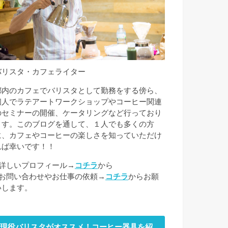
バリスタ・カフェライター
都内のカフェでバリスタとして勤務をする傍ら、
個人でラテアートワークショップやコーヒー関連
のセミナーの開催、ケータリングなど行っており
ます。このブログを通して、１人でも多くの方
に、カフェやコーヒーの楽しさを知っていただけ
れば幸いです！！
■詳しいプロフィール→
コチラ
から
■お問い合わせやお仕事の依頼→
コチラ
からお願
いします。
現役バリスタがオススメ！コーヒー器具を紹