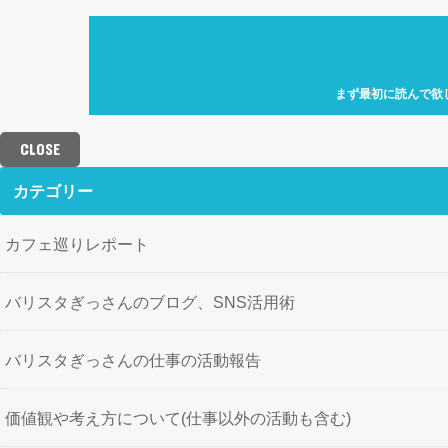
まず最初に読んで欲
自己紹介「何故、元
カフェ巡り特化型ア
CLOSE
せにバリスタを目指
歩」を運営していき
カテゴリー
カフェ巡りレポート
バリスタぎっさんのブログ、SNS活用術
バリスタぎっさんの仕事の活動報告
価値観や考え方について(仕事以外の活動も含む)