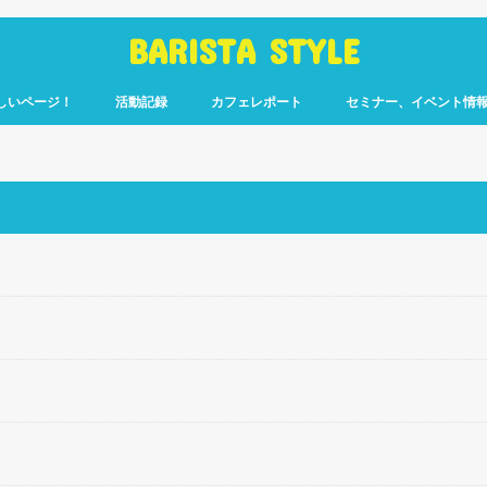
BARISTA STYLE
しいページ！
活動記録
カフェレポート
セミナー、イベント情
コーヒー嫌いのく
カウント「ぎっ散
したのか」
ます！