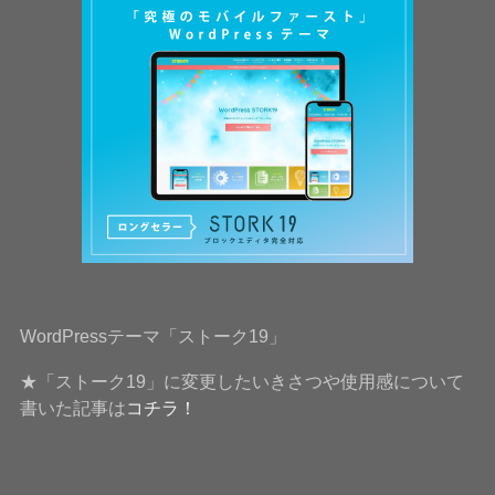
WordPressテーマ「ストーク19」
★「ストーク19」に変更したいきさつや使用感について
書いた記事は
コチラ！