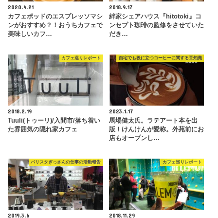
2020.4.21
2018.9.17
カフェポッドのエスプレッソマシ
絆家シェアハウス『hitotoki』コ
ンがおすすめ？！おうちカフェで
ンセプト珈琲の監修をさせていた
美味しいカフ…
だき…
カフェ巡りレポート
自宅でも役に立つコーヒーに関する豆知識
2018.2.19
2023.1.17
Tuuli(トゥーリ)/入間市/落ち着い
馬場健太氏。ラテアート本を出
た雰囲気の隠れ家カフェ
版！けんけんが愛称。外苑前にお
店もオープンし…
バリスタぎっさんの仕事の活動報告
カフェ巡りレポート
2019.3.6
2018.11.29