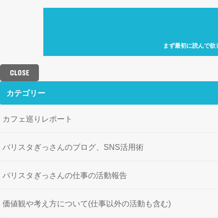
まず最初に読んで欲
自己紹介「何故、元
カフェ巡り特化型ア
CLOSE
せにバリスタを目指
歩」を運営していき
カテゴリー
カフェ巡りレポート
バリスタぎっさんのブログ、SNS活用術
バリスタぎっさんの仕事の活動報告
価値観や考え方について(仕事以外の活動も含む)