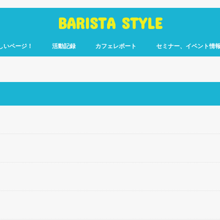
BARISTA STYLE
しいページ！
活動記録
カフェレポート
セミナー、イベント情
コーヒー嫌いのく
カウント「ぎっ散
したのか」
ます！