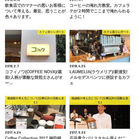
飲食店でのマナーの悪いお客様に
コーヒーの淹れ方教室。カフェラ
ついて考える。最近、思うことが
テが２時間でここまで淹れられる
色々あります。
ように！
カフェ巡りレポート
カフェ巡りレポート
2018.2.7
2018.4.25
コフィノワ(COFFEE NOVA)/蔵
LAUMELIA(ラウメリア)/新浦安/
前/人柄が素敵な焙煎士さんがオ
メルセデスベンツに併設するカフ
ー…
ェ
価値観や考え方について(仕事以外の活動も含
価値観や考え方について(仕事以外の活動も含
む)
む)
2017.4.24
2017.9.22
Coffee Collection 2017 神田錦
石谷貴之バリスタから学んだこ