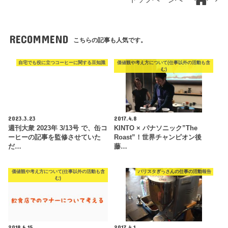
RECOMMEND
こちらの記事も人気です。
自宅でも役に立つコーヒーに関する豆知識
価値観や考え方について(仕事以外の活動も含
む)
2023.3.23
2017.4.8
週刊大衆 2023年 3/13号 で、缶コ
KINTO × パナソニック”The
ーヒーの記事を監修させていた
Roast”！世界チャンピオン後
だ…
藤…
価値観や考え方について(仕事以外の活動も含
バリスタぎっさんの仕事の活動報告
む)
2018.6.15
2017.4.1