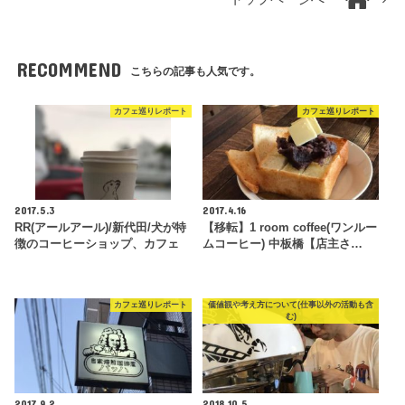
RECOMMEND
こちらの記事も人気です。
カフェ巡りレポート
カフェ巡りレポート
2017.5.3
2017.4.16
RR(アールアール)/新代田/犬が特
【移転】1 room coffee(ワンルー
徴のコーヒーショップ、カフェ
ムコーヒー) 中板橋【店主さ…
カフェ巡りレポート
価値観や考え方について(仕事以外の活動も含
む)
2017.9.2
2018.10.5