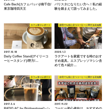
Cafe Bach(カフェバッハ)/南千住/
バリスタになりたい方へ！私の経
東京珈琲四天王
験を踏まえて語ってみました。
カフェ巡りレポート
自宅でも役に立つコーヒーに関する豆知識
2017.12.18
2020.1.3
Daily Coffee Stand(デイリーコ
ラテアートを家庭でする時のおす
ーヒースタンド)/野方/…
すめ道具。エスプレッソマシン含
めて色々紹介…
カフェ巡りレポート
自宅でも役に立つコーヒーに関する豆知識
2017.5.6
2017.11.22
RATIO &C by Bridgestone(レシ
コーヒー初心者向け。おすすめの