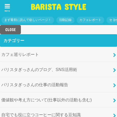
BARISTA STYLE
menu
まず最初に読んで欲しいページ！
活動記録
カフェレポート
セミ
CLOSE
カテゴリー
カフェ巡りレポート
バリスタぎっさんのブログ、SNS活用術
バリスタぎっさんの仕事の活動報告
価値観や考え方について(仕事以外の活動も含む)
自宅でも役に立つコーヒーに関する豆知識