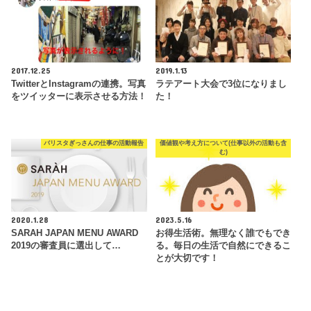
2017.12.25
2019.1.13
TwitterとInstagramの連携。写真
ラテアート大会で3位になりまし
をツイッターに表示させる方法！
た！
バリスタぎっさんの仕事の活動報告
価値観や考え方について(仕事以外の活動も含
む)
2020.1.28
2023.5.16
SARAH JAPAN MENU AWARD
お得生活術。無理なく誰でもでき
2019の審査員に選出して…
る。毎日の生活で自然にできるこ
とが大切です！