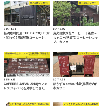
カフェ巡りレポート
カフェ巡りレポート
2017.8.20
2017.5.27
新潟珈琲問屋 THE BAROQUE(ザ
炭火自家焙煎コーヒー 千茶古～
バロック) /新潟市/コーヒーシ…
ちゃこ～/秩父市/コーヒーショッ
プ、カフェ
価値観や考え方について(仕事以外の活動も含
カフェ巡りレポート
む)
2018.6.15
2017.4.30
CAFERES JAPAN 2018(カフェ
ぼうず'n coffee/池袋(祥雲寺内)/
レスジャパン)を見学してきた…
寺カフェ
バリスタぎっさんのブログ、SNS活用術
バリスタぎっさんの仕事の活動報告