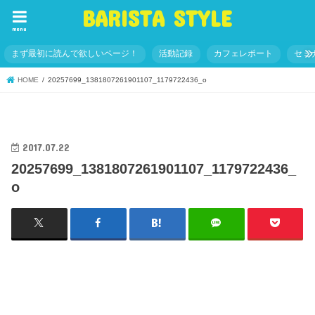
BARISTA STYLE
menu
まず最初に読んで欲しいページ！
活動記録
カフェレポート
セミ
HOME
20257699_1381807261901107_1179722436_o
2017.07.22
20257699_1381807261901107_1179722436_
o