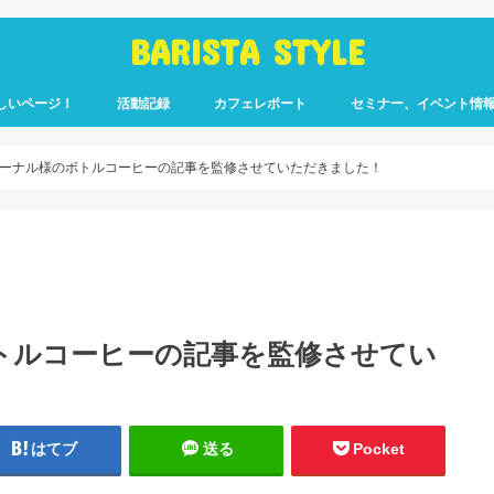
BARISTA STYLE
しいページ！
活動記録
カフェレポート
セミナー、イベント情
コーヒー嫌いのく
カウント「ぎっ散
したのか」
ます！
ーナル様のボトルコーヒーの記事を監修させていただきました！
トルコーヒーの記事を監修させてい
はてブ
送る
Pocket