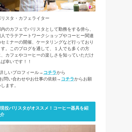
バリスタ・カフェライター
都内のカフェでバリスタとして勤務をする傍ら、
個人でラテアートワークショップやコーヒー関連
のセミナーの開催、ケータリングなど行っており
ます。このブログを通して、１人でも多くの方
に、カフェやコーヒーの楽しさを知っていただけ
れば幸いです！！
■詳しいプロフィール→
コチラ
から
■お問い合わせやお仕事の依頼→
コチラ
からお願
いします。
現役バリスタがオススメ！コーヒー器具を紹
介