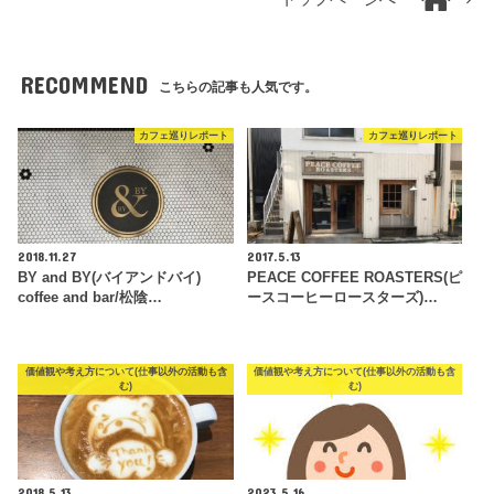
RECOMMEND
こちらの記事も人気です。
カフェ巡りレポート
カフェ巡りレポート
2018.11.27
2017.5.13
BY and BY(バイアンドバイ)
PEACE COFFEE ROASTERS(ピ
coffee and bar/松陰…
ースコーヒーロースターズ)…
価値観や考え方について(仕事以外の活動も含
価値観や考え方について(仕事以外の活動も含
む)
む)
2018.5.13
2023.5.16