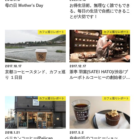
母の日 Mother's Day
お得生活術。無理なく誰でもでき
る。毎日の生活で自然にできるこ
とが大切です！
カフェ巡りレポート
カフェ巡りレポート
2017.10.17
2017.12.17
京都コーヒースタンド、カフェ巡
茶亭 羽當(SATEI HATO)/渋谷/ブ
り １日目
ルーボトルコーヒーの創始者ジ…
カフェ巡りレポート
カフェ巡りレポート
2018.1.21
2017.5.2
ペリカンコーヒー(Pelican
自由が丘のコーヒーショッ