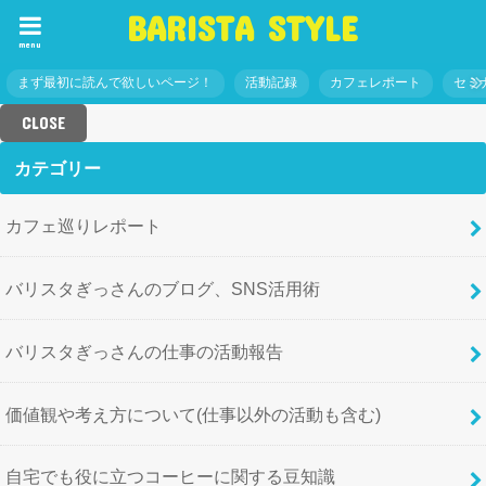
BARISTA STYLE
menu
まず最初に読んで欲しいページ！
活動記録
カフェレポート
セミ
CLOSE
カテゴリー
カフェ巡りレポート
バリスタぎっさんのブログ、SNS活用術
バリスタぎっさんの仕事の活動報告
価値観や考え方について(仕事以外の活動も含む)
自宅でも役に立つコーヒーに関する豆知識