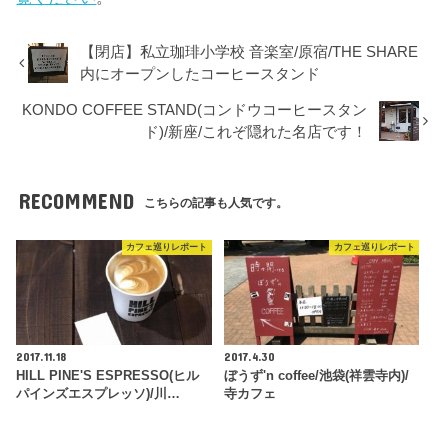
【閉店】私立珈琲小学校 音楽室/原宿/THE SHARE
内にオープンしたコーヒースタンド
KONDO COFFEE STAND(コンドウコーヒースタン
ド)/新座/これぞ隠れた名店です！
RECOMMEND
こちらの記事も人気です。
カフェ巡りレポート
カフェ巡りレポート
2017.11.18
2017.4.30
HILL PINE'S ESPRESSO(ヒル
ぼうず'n coffee/池袋(祥雲寺内)/
パインズエスプレッソ)/川…
寺カフェ