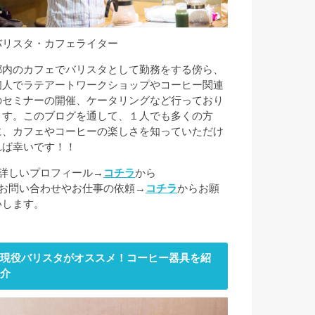
バリスタ・カフェライター
都内のカフェでバリスタとして勤務をする傍ら、
個人でラテアートワークショップやコーヒー関連
のセミナーの開催、ケータリングなど行っており
ます。このブログを通して、１人でも多くの方
に、カフェやコーヒーの楽しさを知っていただけ
れば幸いです！！
■詳しいプロフィール→
コチラ
から
■お問い合わせやお仕事の依頼→
コチラ
からお願
いします。
現役バリスタがオススメ！コーヒー器具を紹
介