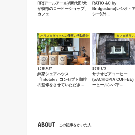
RR(アールアール)/新代田/犬
RATIO &C by
が特徴のコーヒーショップ、
Bridgestone(レシオ
カフェ
シー)/外…
バリスタぎっさんの仕事の活動報告
カフェ巡りレ
2018.9.17
2018.1.13
絆家シェアハウス
サチオピアコーヒー
『hitotoki』コンセプト珈琲
(SACHIOPIA COFFEE
の監修をさせていただき…
ーヒールンバ平…
ABOUT
この記事をかいた人