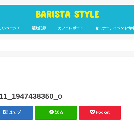
BARISTA STYLE
しいページ！
活動記録
カフェレポート
セミナー、イベント情
コーヒー嫌いのく
カウント「ぎっ散
したのか」
ます！
11_1947438350_o
はてブ
送る
Pocket