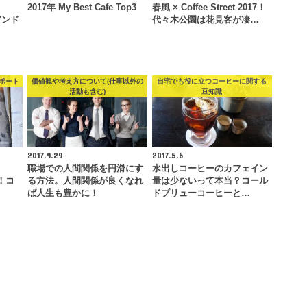
2017年 My Best Cafe Top3
春風 × Coffee Street 2017！
・アンド
代々木公園は花見客が凄…
ポート
価値観や考え方について(仕事以外の
自宅でも役に立つコーヒーに関する
活動も含む)
豆知識
2017.9.29
2017.5.6
職場での人間関係を円滑にす
水出しコーヒーのカフェイン
)！コ
る方法。人間関係が良くなれ
量は少ないって本当？コール
ば人生も豊かに！
ドブリューコーヒーと…