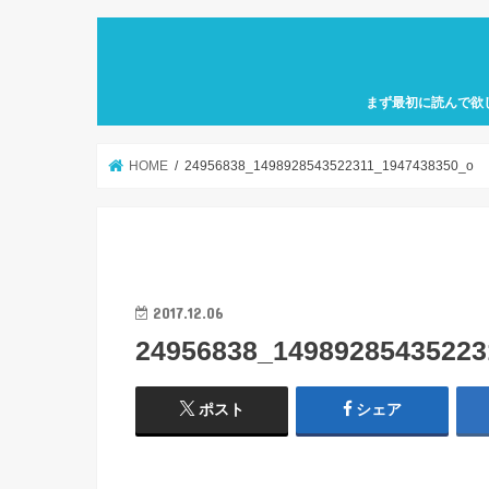
まず最初に読んで欲
自己紹介「何故、元
カフェ巡り特化型ア
せにバリスタを目指
歩」を運営していき
HOME
24956838_1498928543522311_1947438350_o
2017.12.06
24956838_14989285435223
ポスト
シェア