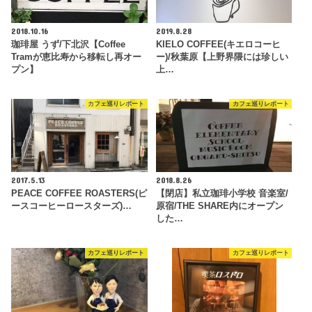
2018.10.16
2019.8.28
珈琲屋 うず/下北沢【Coffee
KIELO COFFEE(キエロコーヒ
Tramが恵比寿から移転し再オー
ー)/秋葉原【上野界隈には珍しい
プン】
上…
カフェ巡りレポート
カフェ巡りレポート
2017.5.13
2018.8.26
PEACE COFFEE ROASTERS(ピ
【閉店】私立珈琲小学校 音楽室/
ースコーヒーロースターズ)…
原宿/THE SHARE内にオープン
した…
カフェ巡りレポート
カフェ巡りレポート