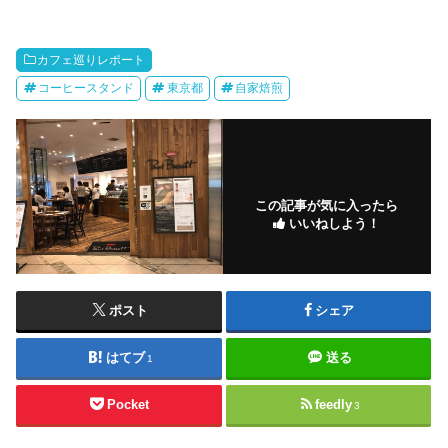
カフェ巡りレポート
コーヒースタンド
東京都
自家焙煎
この記事が気に入ったら
いいねしよう！
ポスト
シェア
はてブ
送る
1
Pocket
feedly
3