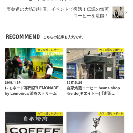
表参道の大坊珈琲店。イベントで復活！伝説の焙煎
コーヒーを堪能！
RECOMMEND
こちらの記事も人気です。
カフェ巡りレポート
カフェ巡りレポート
2018.11.29
2017.5.20
レモネード専門店/LEMONADE
自家焙煎コーヒー beans shop
by Lemonica/渋谷ストリーム
Kieido(キエイドー)【所沢…
カフェ巡りレポート
カフェ巡りレポート