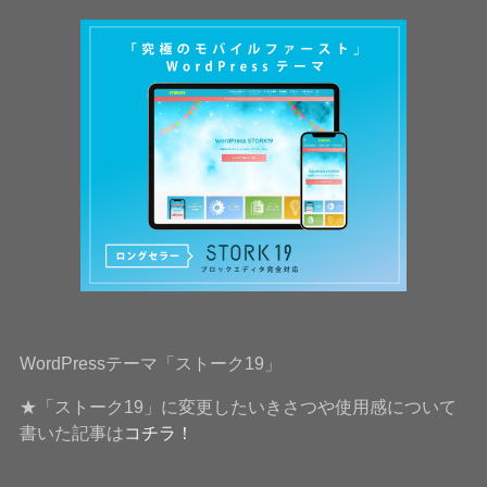
WordPressテーマ「ストーク19」
★「ストーク19」に変更したいきさつや使用感について
書いた記事は
コチラ！