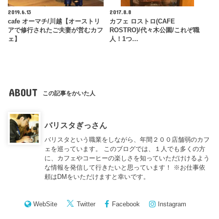
2019.6.13
2017.8.8
cafe オーマチ/川越【オーストリ
カフェ ロストロ(CAFE
アで修行されたご夫妻が営むカフ
ROSTRO)/代々木公園/これぞ職
ェ】
人！1つ…
ABOUT
この記事をかいた人
バリスタぎっさん
バリスタという職業をしながら、年間２００店舗弱のカフ
ェを巡っています。 このブログでは、１人でも多くの方
に、カフェやコーヒーの楽しさを知っていただけけるよう
な情報を発信して行きたいと思っています！ ※お仕事依
頼はDMをいただけますと幸いです。
WebSite
Twitter
Facebook
Instagram