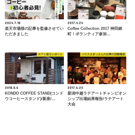
2024.7.18
2017.4.24
楽天市場様の記事を監修させてい
Coffee Collection 2017 神田錦
ただきました
町！ボランティア参加…
カフェ巡りレポート
バリスタぎっさんの仕事の活動報告
2018.8.6
2017.6.25
KONDO COFFEE STAND(コンド
新潟中越ラテアートチャンピオン
ウコーヒースタンド)/新座/…
シップ出場結果報告/ラテアート
大会