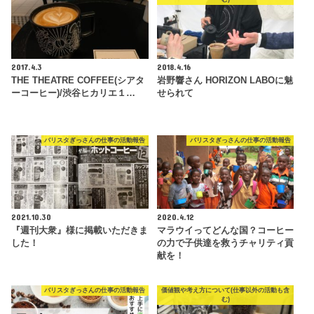
2017.4.3
2018.4.16
THE THEATRE COFFEE(シアタ
岩野響さん HORIZON LABOに魅
ーコーヒー)/渋谷ヒカリエ１…
せられて
バリスタぎっさんの仕事の活動報告
バリスタぎっさんの仕事の活動報告
2021.10.30
2020.4.12
『週刊大衆』様に掲載いただきま
マラウイってどんな国？コーヒー
した！
の力で子供達を救うチャリティ貢
献を！
バリスタぎっさんの仕事の活動報告
価値観や考え方について(仕事以外の活動も含
む)