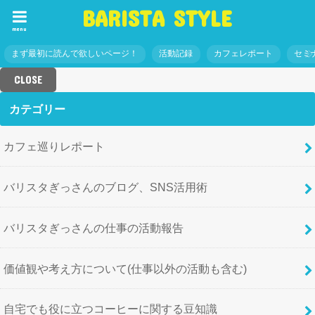
BARISTA STYLE
menu
まず最初に読んで欲しいページ！
活動記録
カフェレポート
セミ
CLOSE
カテゴリー
カフェ巡りレポート
バリスタぎっさんのブログ、SNS活用術
バリスタぎっさんの仕事の活動報告
価値観や考え方について(仕事以外の活動も含む)
自宅でも役に立つコーヒーに関する豆知識