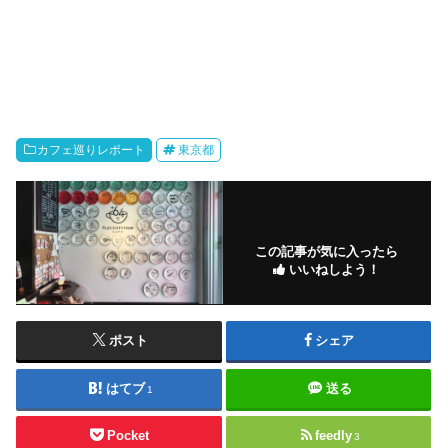
カフェ巡りレポート
東京都
この記事が気に入ったら
いいねしよう！
ポスト
シェア
はてブ
送る
1
Pocket
feedly
3