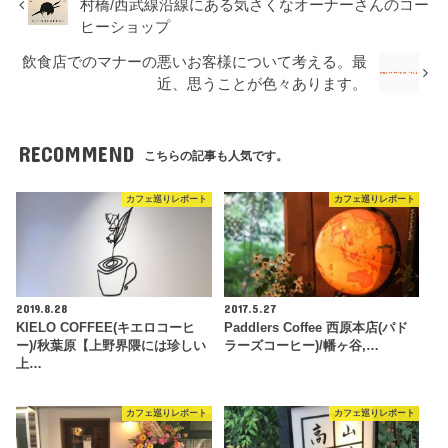
村橋/西武線沿線にある気さくなオーナーさんのコー
ヒーショップ
飲食店でのマナーの悪いお客様について考える。最
近、思うことが色々あります。
RECOMMEND
こちらの記事も人気です。
カフェ巡りレポート
カフェ巡りレポート
2019.8.28
2017.5.27
KIELO COFFEE(キエロコーヒ
Paddlers Coffee 西原本店(パド
ー)/秋葉原【上野界隈には珍しい
ラーズコーヒー)/幡ヶ谷,…
上…
カフェ巡りレポート
カフェ巡りレポート