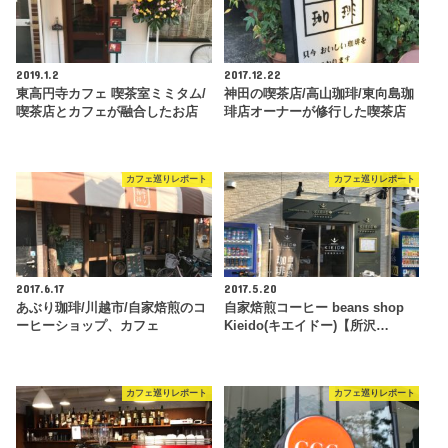
2019.1.2
2017.12.22
東高円寺カフェ 喫茶室ミミタム/
神田の喫茶店/高山珈琲/東向島珈
喫茶店とカフェが融合したお店
琲店オーナーが修行した喫茶店
カフェ巡りレポート
カフェ巡りレポート
2017.6.17
2017.5.20
あぶり珈琲/川越市/自家焙煎のコ
自家焙煎コーヒー beans shop
ーヒーショップ、カフェ
Kieido(キエイドー)【所沢…
カフェ巡りレポート
カフェ巡りレポート