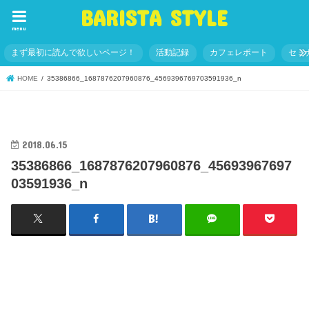
BARISTA STYLE
menu
まず最初に読んで欲しいページ！
活動記録
カフェレポート
セミ
HOME
35386866_1687876207960876_4569396769703591936_n
2018.06.15
35386866_1687876207960876_45693967697
03591936_n