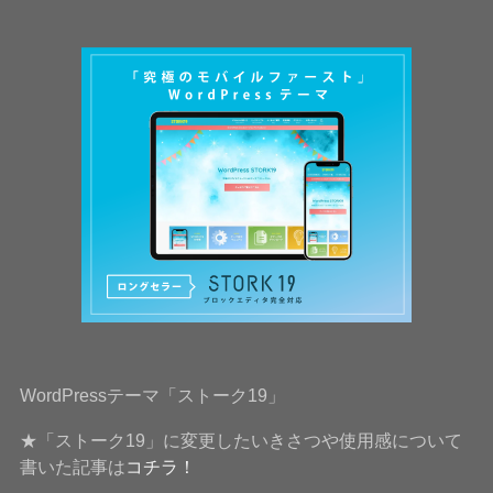
WordPressテーマ「ストーク19」
★「ストーク19」に変更したいきさつや使用感について
書いた記事は
コチラ！