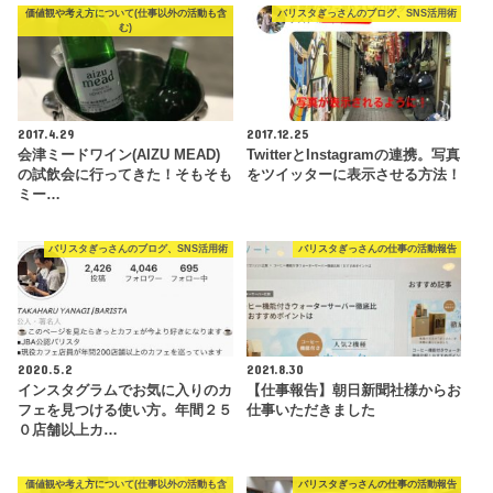
価値観や考え方について(仕事以外の活動も含
バリスタぎっさんのブログ、SNS活用術
む)
2017.4.29
2017.12.25
会津ミードワイン(AIZU MEAD)
TwitterとInstagramの連携。写真
の試飲会に行ってきた！そもそも
をツイッターに表示させる方法！
ミー…
バリスタぎっさんのブログ、SNS活用術
バリスタぎっさんの仕事の活動報告
2020.5.2
2021.8.30
インスタグラムでお気に入りのカ
【仕事報告】朝日新聞社様からお
フェを見つける使い方。年間２５
仕事いただきました
０店舗以上カ…
価値観や考え方について(仕事以外の活動も含
バリスタぎっさんの仕事の活動報告