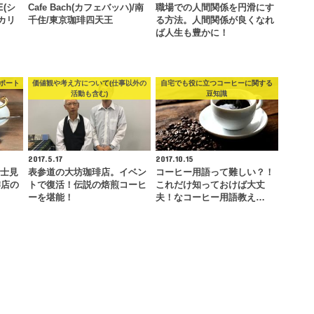
E(シ
Cafe Bach(カフェバッハ)/南
職場での人間関係を円滑にす
カリ
千住/東京珈琲四天王
る方法。人間関係が良くなれ
ば人生も豊かに！
ポート
価値観や考え方について(仕事以外の
自宅でも役に立つコーヒーに関する
活動も含む)
豆知識
2017.5.17
2017.10.15
/富士見
表参道の大坊珈琲店。イベン
コーヒー用語って難しい？！
琲店の
トで復活！伝説の焙煎コーヒ
これだけ知っておけば大丈
ーを堪能！
夫！なコーヒー用語教え…