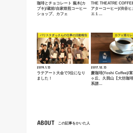
珈琲とチョコレート 蕪木(カ
THE THEATRE COFFE
ブキ)/蔵前/自家焙煎コーヒー
アターコーヒー)/渋谷ヒ
ショップ、カフェ
エ１…
バリスタぎっさんの仕事の活動報告
カフェ巡りレ
2019.1.13
2017.12.13
ラテアート大会で3位になり
慶珈琲(Yoshi Coffee)
ました！
ヶ丘、久我山【大坊珈
系譜…
ABOUT
この記事をかいた人