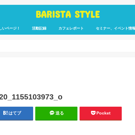
BARISTA STYLE
しいページ！
活動記録
カフェレポート
セミナー、イベント情
コーヒー嫌いのく
カウント「ぎっ散
したのか」
ます！
20_1155103973_o
はてブ
送る
Pocket