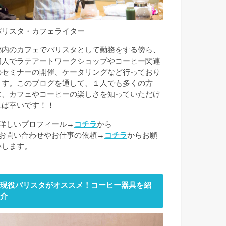
バリスタ・カフェライター
都内のカフェでバリスタとして勤務をする傍ら、
個人でラテアートワークショップやコーヒー関連
のセミナーの開催、ケータリングなど行っており
ます。このブログを通して、１人でも多くの方
に、カフェやコーヒーの楽しさを知っていただけ
れば幸いです！！
■詳しいプロフィール→
コチラ
から
■お問い合わせやお仕事の依頼→
コチラ
からお願
いします。
現役バリスタがオススメ！コーヒー器具を紹
介