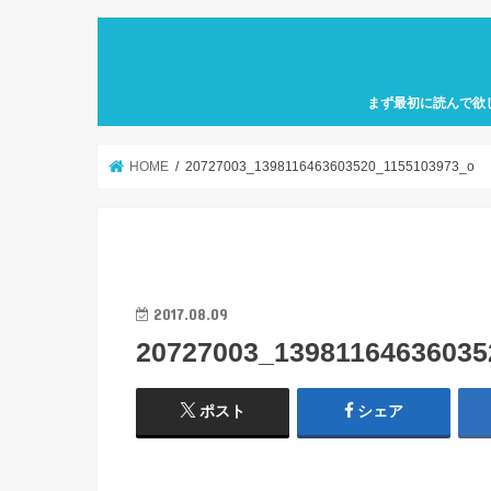
まず最初に読んで欲
自己紹介「何故、元
カフェ巡り特化型ア
せにバリスタを目指
歩」を運営していき
HOME
20727003_1398116463603520_1155103973_o
2017.08.09
20727003_13981164636035
ポスト
シェア