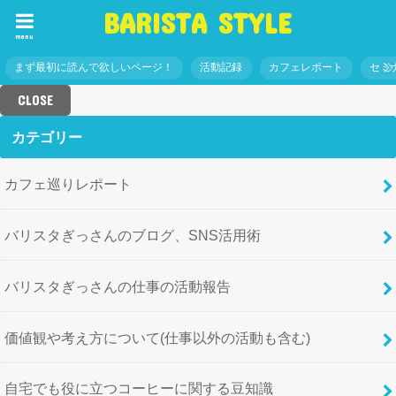
BARISTA STYLE
menu
まず最初に読んで欲しいページ！
活動記録
カフェレポート
セミ
CLOSE
カテゴリー
カフェ巡りレポート
バリスタぎっさんのブログ、SNS活用術
バリスタぎっさんの仕事の活動報告
価値観や考え方について(仕事以外の活動も含む)
自宅でも役に立つコーヒーに関する豆知識