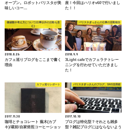
オープン。ロボットバリスタが美
座！今回はハリオv60で行いまし
味しいコー…
た！！
価値観や考え方について(仕事以外の活動も含
バリスタぎっさんの仕事の活動報告
む)
2018.8.26
2018.9.9
カフェ巡りブログをここまで書く
3Light cafeでカフェラテトレー
理由
ニングを行わせていただきまし
た！
カフェ巡りレポート
バリスタぎっさんのブログ、SNS活用術
2017.11.30
2017.10.10
珈琲とチョコレート 蕪木(カブ
ブログは特化型？それとも雑多
キ)/蔵前/自家焙煎コーヒーショッ
型？雑記ブログにはならないよう