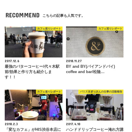
RECOMMEND
こちらの記事も人気です。
カフェ巡りレポート
カフェ巡りレポート
2017.12.6
2018.11.27
最強のバターコーヒー/代々木駅
BY and BY(バイアンドバイ)
前/効果と作り方も紹介しま
coffee and bar/松陰…
す！！
カフェ巡りレポート
バリスタぎっさんの仕事の活動報告
2018.2.3
2017.4.10
「変なカフェ」がHIS渋谷本店に
ハンドドリップコーヒー淹れ方講