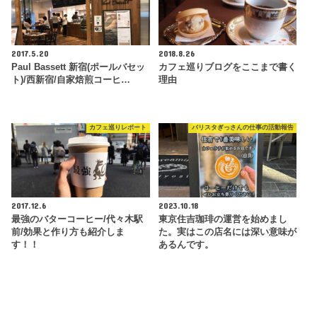
2017.5.20
2018.8.26
Paul Bassett 新宿(ポールバセッ
カフェ巡りブログをここまで書く
ト)/西新宿/自家焙煎コーヒ…
理由
カフェ巡りレポート
バリスタぎっさんの仕事の活動報告
2017.12.6
2023.10.18
最強のバターコーヒー/代々木駅
東京住吉珈琲の運営を始めまし
前/効果と作り方も紹介しま
た。実はこの店名には深い意味が
す！！
あるんです。