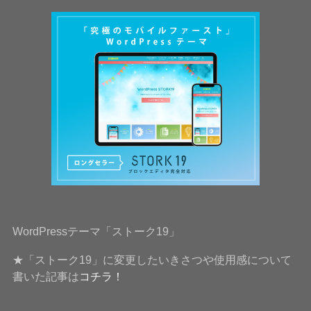
WordPressテーマ「ストーク19」
★「ストーク19」に変更したいきさつや使用感について
書いた記事は
コチラ！