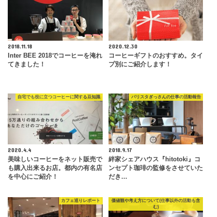
2018.11.18
2020.12.30
Inter BEE 2018でコーヒーを淹れ
コーヒーギフトのおすすめ。タイ
てきました！
プ別にご紹介します！
自宅でも役に立つコーヒーに関する豆知識
バリスタぎっさんの仕事の活動報告
2020.4.4
2018.9.17
美味しいコーヒーをネット販売で
絆家シェアハウス『hitotoki』コ
も購入出来るお店。都内の有名店
ンセプト珈琲の監修をさせていた
を中心にご紹介！
だき…
カフェ巡りレポート
価値観や考え方について(仕事以外の活動も含
む)