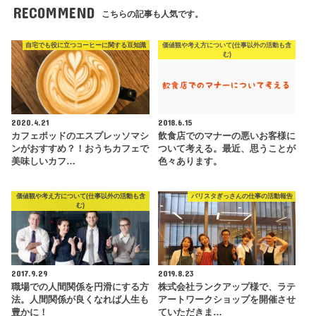
RECOMMEND
こちらの記事も人気です。
自宅でも役に立つコーヒーに関する豆知識
価値観や考え方について(仕事以外の活動も含
む)
2020.4.21
2018.6.15
カフェポッドのエスプレッソマシ
飲食店でのマナーの悪いお客様に
ンがおすすめ？！おうちカフェで
ついて考える。最近、思うことが
美味しいカフ…
色々あります。
価値観や考え方について(仕事以外の活動も含
バリスタぎっさんの仕事の活動報告
む)
2017.9.29
2019.8.23
職場での人間関係を円滑にする方
株式会社ランクアップ様で、ラテ
法。人間関係が良くなれば人生も
アートワークショップを開催させ
豊かに！
ていただきま…