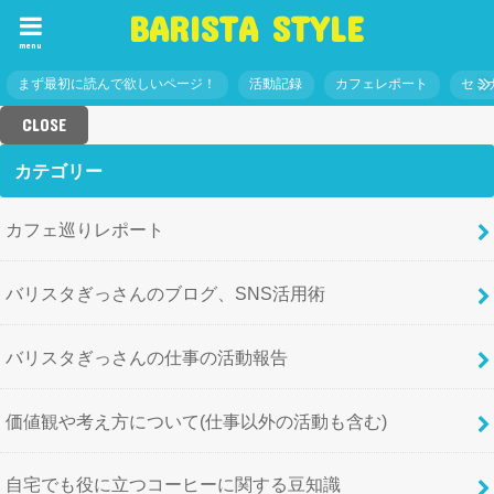
BARISTA STYLE
menu
まず最初に読んで欲しいページ！
活動記録
カフェレポート
セミ
CLOSE
カテゴリー
カフェ巡りレポート
バリスタぎっさんのブログ、SNS活用術
バリスタぎっさんの仕事の活動報告
価値観や考え方について(仕事以外の活動も含む)
自宅でも役に立つコーヒーに関する豆知識