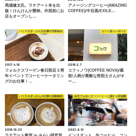
馬場健太氏。ラテアート本を出
アメージングコーヒー(AMAZING
版！けんけんが愛称。外苑前にお
COFFEE)/中目黒/EXILE…
店もオープンし…
バリスタぎっさんの仕事の活動報告
カフェ巡りレポート
2017.4.18
2018.2.7
フォルクスワーゲン春日部店３周
コフィノワ(COFFEE NOVA)/蔵
年イベントでコーヒーケータリン
前/人柄が素敵な焙煎士さんがオ
グのお仕事！…
ー…
バリスタぎっさんの仕事の活動報告
自宅でも役に立つコーヒーに関する豆知識
2018.10.22
2023.8.15
ラテアート教室 in みらい研究所
インスタント、缶コーヒー、コン