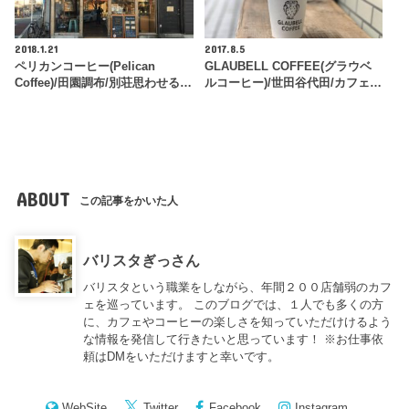
2018.1.21
2017.8.5
ペリカンコーヒー(Pelican
GLAUBELL COFFEE(グラウベ
Coffee)/田園調布/別荘思わせる…
ルコーヒー)/世田谷代田/カフェ…
ABOUT
この記事をかいた人
バリスタぎっさん
バリスタという職業をしながら、年間２００店舗弱のカフ
ェを巡っています。 このブログでは、１人でも多くの方
に、カフェやコーヒーの楽しさを知っていただけけるよう
な情報を発信して行きたいと思っています！ ※お仕事依
頼はDMをいただけますと幸いです。
WebSite
Twitter
Facebook
Instagram