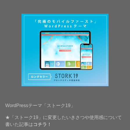
WordPressテーマ「ストーク19」
★「ストーク19」に変更したいきさつや使用感について
書いた記事は
コチラ！