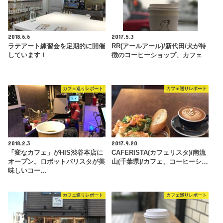
2018.6.6
2017.5.3
ラテアート練習会を定期的に開催
RR(アールアール)/新代田/犬が特
しています！
徴のコーヒーショップ、カフェ
カフェ巡りレポート
カフェ巡りレポート
2018.2.3
2017.9.20
「変なカフェ」がHIS渋谷本店に
CAFERISTA(カフェリスタ)/南流
オープン。ロボットバリスタが美
山(千葉県)/カフェ、コーヒーシ…
味しいコー…
カフェ巡りレポート
カフェ巡りレポート