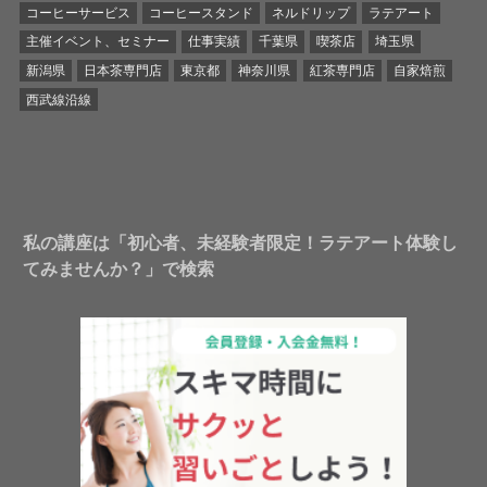
コーヒーサービス
コーヒースタンド
ネルドリップ
ラテアート
主催イベント、セミナー
仕事実績
千葉県
喫茶店
埼玉県
新潟県
日本茶専門店
東京都
神奈川県
紅茶専門店
自家焙煎
西武線沿線
私の講座は「初心者、未経験者限定！ラテアート体験し
てみませんか？」で検索