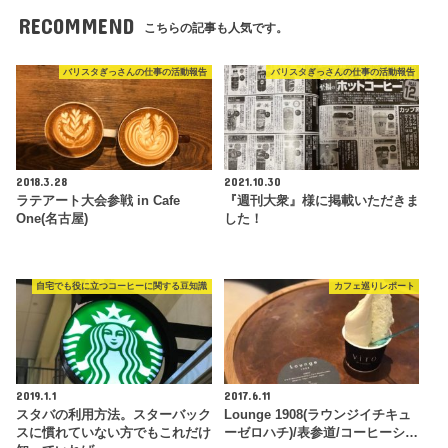
RECOMMEND
こちらの記事も人気です。
バリスタぎっさんの仕事の活動報告
バリスタぎっさんの仕事の活動報告
2018.3.28
2021.10.30
ラテアート大会参戦 in Cafe
『週刊大衆』様に掲載いただきま
One(名古屋)
した！
自宅でも役に立つコーヒーに関する豆知識
カフェ巡りレポート
2019.1.1
2017.6.11
スタバの利用方法。スターバック
Lounge 1908(ラウンジイチキュ
スに慣れていない方でもこれだけ
ーゼロハチ)/表参道/コーヒーシ…