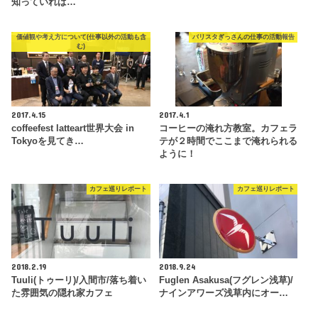
知っていれば…
価値観や考え方について(仕事以外の活動も含
バリスタぎっさんの仕事の活動報告
む)
2017.4.15
2017.4.1
coffeefest latteart世界大会 in
コーヒーの淹れ方教室。カフェラ
Tokyoを見てき…
テが２時間でここまで淹れられる
ように！
カフェ巡りレポート
カフェ巡りレポート
2018.2.19
2018.9.24
Tuuli(トゥーリ)/入間市/落ち着い
Fuglen Asakusa(フグレン浅草)/
た雰囲気の隠れ家カフェ
ナインアワーズ浅草内にオー…