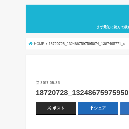
まず最初に読んで欲
自己紹介「何故、元
カフェ巡り特化型ア
せにバリスタを目指
歩」を運営していき
HOME
18720728_1324867597595074_1387495771_o
2017.05.23
18720728_13248675975950
ポスト
シェア