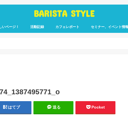
BARISTA STYLE
しいページ！
活動記録
カフェレポート
セミナー、イベント情
コーヒー嫌いのく
カウント「ぎっ散
したのか」
ます！
74_1387495771_o
はてブ
送る
Pocket