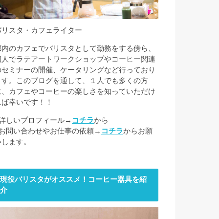
バリスタ・カフェライター
都内のカフェでバリスタとして勤務をする傍ら、
個人でラテアートワークショップやコーヒー関連
のセミナーの開催、ケータリングなど行っており
ます。このブログを通して、１人でも多くの方
に、カフェやコーヒーの楽しさを知っていただけ
れば幸いです！！
■詳しいプロフィール→
コチラ
から
■お問い合わせやお仕事の依頼→
コチラ
からお願
いします。
現役バリスタがオススメ！コーヒー器具を紹
介