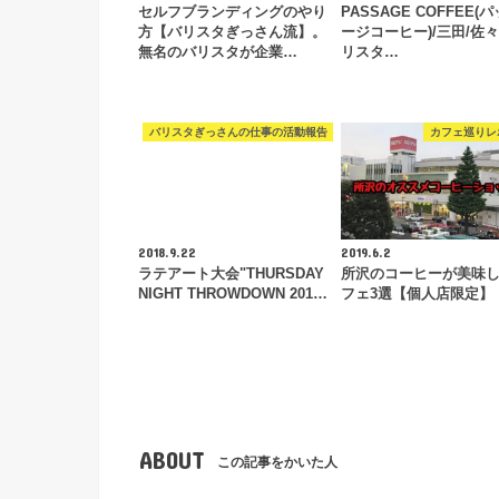
セルフブランディングのやり
PASSAGE COFFEE(
方【バリスタぎっさん流】。
ージコーヒー)/三田/佐
無名のバリスタが企業…
リスタ…
バリスタぎっさんの仕事の活動報告
カフェ巡りレ
2018.9.22
2019.6.2
ラテアート大会"THURSDAY
所沢のコーヒーが美味
NIGHT THROWDOWN 201…
フェ3選【個人店限定】
ABOUT
この記事をかいた人