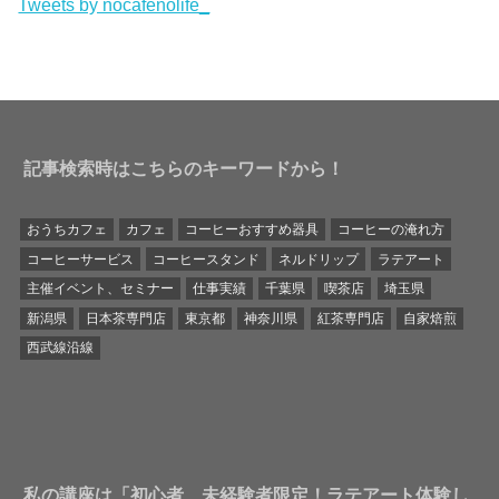
Tweets by nocafenolife_
記事検索時はこちらのキーワードから！
おうちカフェ
カフェ
コーヒーおすすめ器具
コーヒーの淹れ方
コーヒーサービス
コーヒースタンド
ネルドリップ
ラテアート
主催イベント、セミナー
仕事実績
千葉県
喫茶店
埼玉県
新潟県
日本茶専門店
東京都
神奈川県
紅茶専門店
自家焙煎
西武線沿線
私の講座は「初心者、未経験者限定！ラテアート体験し