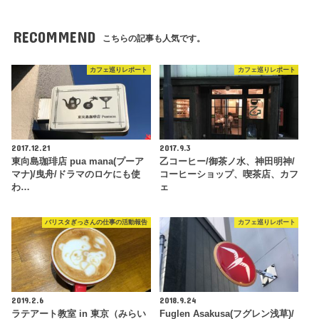
RECOMMEND
こちらの記事も人気です。
カフェ巡りレポート
カフェ巡りレポート
2017.12.21
2017.9.3
東向島珈琲店 pua mana(プーア
乙コーヒー/御茶ノ水、神田明神/
マナ)/曳舟/ドラマのロケにも使
コーヒーショップ、喫茶店、カフ
わ…
ェ
バリスタぎっさんの仕事の活動報告
カフェ巡りレポート
2019.2.6
2018.9.24
ラテアート教室 in 東京（みらい
Fuglen Asakusa(フグレン浅草)/