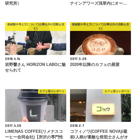
研究所）
ナインアワーズ浅草内にオー…
価値観や考え方について(仕事以外の活動も含
価値観や考え方について(仕事以外の活動も含
む)
む)
2018.4.16
2017.5.28
岩野響さん HORIZON LABOに魅
2020年以降のカフェの展望
せられて
カフェ巡りレポート
カフェ巡りレポート
2017.4.28
2018.2.7
LIMENAS COFFEE(リメナスコ
コフィノワ(COFFEE NOVA)/蔵
ーヒー合同会社)【所沢の専門性
前/人柄が素敵な焙煎士さんがオ