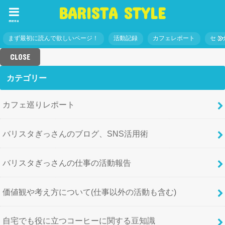
BARISTA STYLE
menu
まず最初に読んで欲しいページ！
活動記録
カフェレポート
セミ
CLOSE
カテゴリー
カフェ巡りレポート
バリスタぎっさんのブログ、SNS活用術
バリスタぎっさんの仕事の活動報告
価値観や考え方について(仕事以外の活動も含む)
自宅でも役に立つコーヒーに関する豆知識