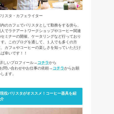
バリスタ・カフェライター
都内のカフェでバリスタとして勤務をする傍ら、
個人でラテアートワークショップやコーヒー関連
のセミナーの開催、ケータリングなど行っており
ます。このブログを通して、１人でも多くの方
に、カフェやコーヒーの楽しさを知っていただけ
れば幸いです！！
■詳しいプロフィール→
コチラ
から
■お問い合わせやお仕事の依頼→
コチラ
からお願
いします。
現役バリスタがオススメ！コーヒー器具を紹
介