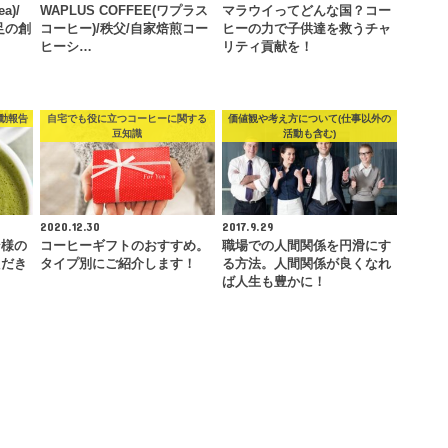
a)/
WAPLUS COFFEE(ワプラス
マラウイってどんな国？コー
足の創
コーヒー)/秩父/自家焙煎コー
ヒーの力で子供達を救うチャ
ヒーシ…
リティ貢献を！
動報告
自宅でも役に立つコーヒーに関する
価値観や考え方について(仕事以外の
豆知識
活動も含む)
2020.12.30
2017.9.29
ン様の
コーヒーギフトのおすすめ。
職場での人間関係を円滑にす
ただき
タイプ別にご紹介します！
る方法。人間関係が良くなれ
…
ば人生も豊かに！