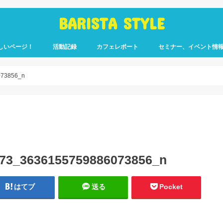
BARISTA STYLE
しいページ！
活動記録
カフェレポート
セミナー、イベント情
コーヒー嫌いのく
カウント「ぎっ散
したのか」
ます！
073856_n
73_3636155759886073856_n
はてブ
送る
Pocket