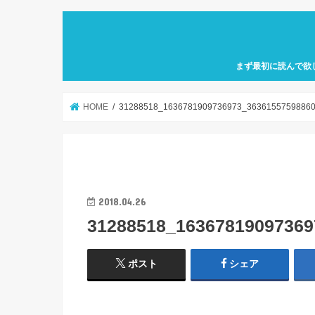
まず最初に読んで欲
自己紹介「何故、元
カフェ巡り特化型ア
せにバリスタを目指
歩」を運営していき
HOME
31288518_1636781909736973_3636155759886
2018.04.26
31288518_16367819097369
ポスト
シェア