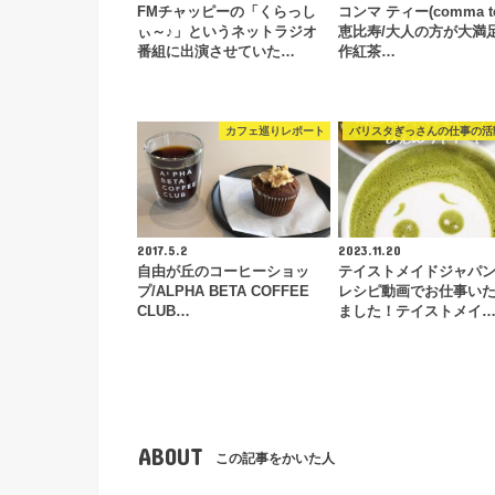
FMチャッピーの「くらっし
コンマ ティー(comma te
ぃ～♪」というネットラジオ
恵比寿/大人の方が大満
番組に出演させていた…
作紅茶…
カフェ巡りレポート
バリスタぎっさんの仕事の活
2017.5.2
2023.11.20
自由が丘のコーヒーショッ
テイストメイドジャパ
プ/ALPHA BETA COFFEE
レシピ動画でお仕事い
CLUB…
ました！テイストメイ
ABOUT
この記事をかいた人