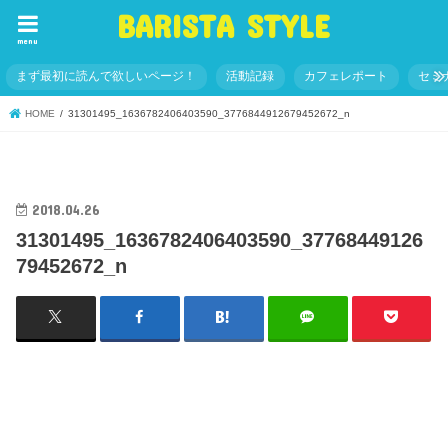
BARISTA STYLE
menu
まず最初に読んで欲しいページ！
活動記録
カフェレポート
セミ
HOME
31301495_1636782406403590_3776844912679452672_n
2018.04.26
31301495_1636782406403590_37768449126
79452672_n