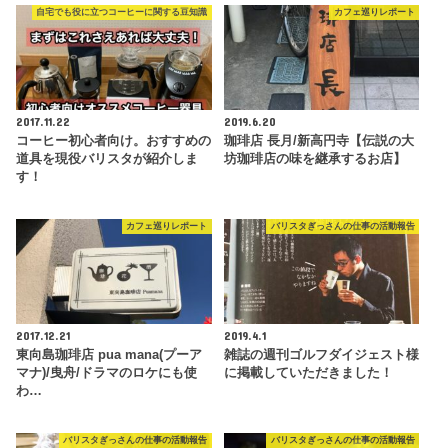
自宅でも役に立つコーヒーに関する豆知識
カフェ巡りレポート
2017.11.22
2019.6.20
コーヒー初心者向け。おすすめの
珈琲店 長月/新高円寺【伝説の大
道具を現役バリスタが紹介しま
坊珈琲店の味を継承するお店】
す！
カフェ巡りレポート
バリスタぎっさんの仕事の活動報告
2017.12.21
2019.4.1
東向島珈琲店 pua mana(プーア
雑誌の週刊ゴルフダイジェスト様
マナ)/曳舟/ドラマのロケにも使
に掲載していただきました！
わ…
バリスタぎっさんの仕事の活動報告
バリスタぎっさんの仕事の活動報告