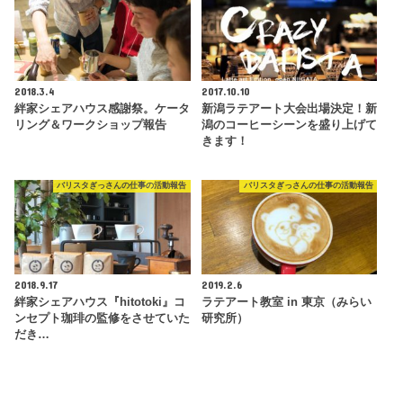
2018.3.4
2017.10.10
絆家シェアハウス感謝祭。ケータ
新潟ラテアート大会出場決定！新
リング＆ワークショップ報告
潟のコーヒーシーンを盛り上げて
きます！
バリスタぎっさんの仕事の活動報告
バリスタぎっさんの仕事の活動報告
2018.9.17
2019.2.6
絆家シェアハウス『hitotoki』コ
ラテアート教室 in 東京（みらい
ンセプト珈琲の監修をさせていた
研究所）
だき…