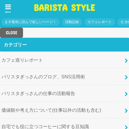
BARISTA STYLE
menu
まず最初に読んで欲しいページ！
活動記録
カフェレポート
セミ
CLOSE
カテゴリー
カフェ巡りレポート
バリスタぎっさんのブログ、SNS活用術
バリスタぎっさんの仕事の活動報告
価値観や考え方について(仕事以外の活動も含む)
自宅でも役に立つコーヒーに関する豆知識