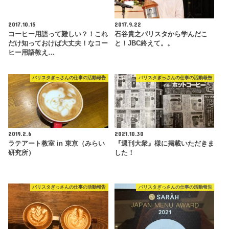
2017.10.15
2017.9.22
コーヒー用語って難しい？！これ
石谷貴之バリスタから学んだこ
だけ知っておけば大丈夫！なコー
と！JBC終えて。。
ヒー用語教え…
バリスタぎっさんの仕事の活動報告
バリスタぎっさんの仕事の活動報告
2019.2.6
2021.10.30
ラテアート教室 in 東京（みらい
『週刊大衆』様に掲載いただきま
研究所）
した！
バリスタぎっさんの仕事の活動報告
バリスタぎっさんの仕事の活動報告