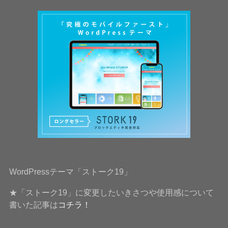
WordPressテーマ「ストーク19」
★「ストーク19」に変更したいきさつや使用感について
書いた記事は
コチラ！