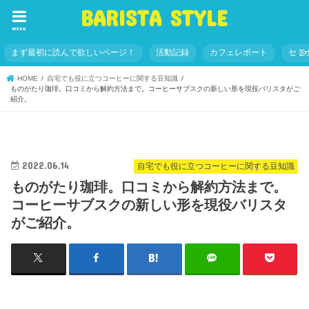
BARISTA STYLE
menu
まず最初に読んで欲しいページ！
活動記録
カフェレポート
セミ
HOME
自宅でも役に立つコーヒーに関する豆知識
ものがたり珈琲。口コミから解約方法まで。コーヒーサブスクの新しい形を現役バリスタがご
紹介。
2022.06.14
自宅でも役に立つコーヒーに関する豆知識
ものがたり珈琲。口コミから解約方法まで。
コーヒーサブスクの新しい形を現役バリスタ
がご紹介。