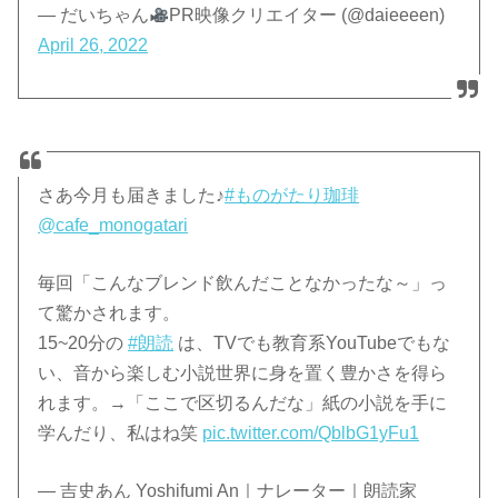
— だいちゃん
PR映像クリエイター (@daieeeen)
April 26, 2022
さあ今月も届きました♪
#ものがたり珈琲
@cafe_monogatari
毎回「こんなブレンド飲んだことなかったな～」っ
て驚かされます。
15~20分の
#朗読
は、TVでも教育系YouTubeでもな
い、音から楽しむ小説世界に身を置く豊かさを得ら
れます。→「ここで区切るんだな」紙の小説を手に
学んだり、私はね笑
pic.twitter.com/QblbG1yFu1
— 吉史あん Yoshifumi An｜ナレーター｜朗読家