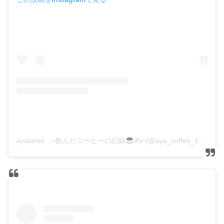
ayatarou ~飲んだコーヒーの記録
✍
~(@aya_coffee_1126)がシェアした投稿