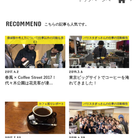
RECOMMEND
こちらの記事も人気です。
価値観や考え方について(仕事以外の活動も含
バリスタぎっさんの仕事の活動報告
む)
2017.4.2
2019.3.6
春風 × Coffee Street 2017！
東京ビッグサイトでコーヒーを淹
代々木公園は花見客が凄…
れてきました！
カフェ巡りレポート
バリスタぎっさんの仕事の活動報告
2017.7.22
2019.4.29