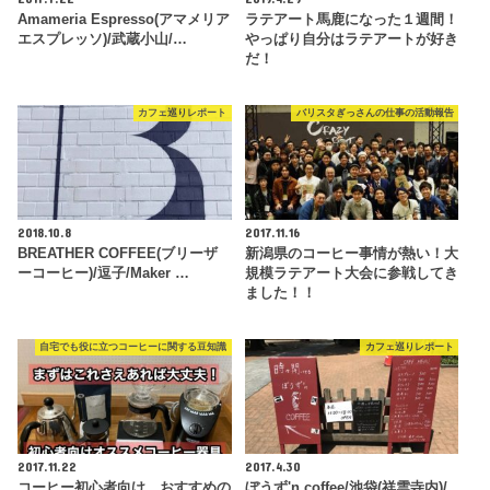
Amameria Espresso(アマメリア
ラテアート馬鹿になった１週間！
エスプレッソ)/武蔵小山/…
やっぱり自分はラテアートが好き
だ！
カフェ巡りレポート
バリスタぎっさんの仕事の活動報告
2018.10.8
2017.11.16
BREATHER COFFEE(ブリーザ
新潟県のコーヒー事情が熱い！大
ーコーヒー)/逗子/Maker …
規模ラテアート大会に参戦してき
ました！！
自宅でも役に立つコーヒーに関する豆知識
カフェ巡りレポート
2017.11.22
2017.4.30
コーヒー初心者向け。おすすめの
ぼうず'n coffee/池袋(祥雲寺内)/