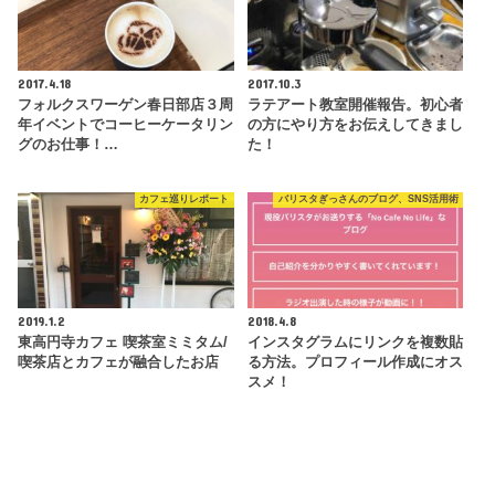
2017.4.18
2017.10.3
フォルクスワーゲン春日部店３周
ラテアート教室開催報告。初心者
年イベントでコーヒーケータリン
の方にやり方をお伝えしてきまし
グのお仕事！…
た！
カフェ巡りレポート
バリスタぎっさんのブログ、SNS活用術
2019.1.2
2018.4.8
東高円寺カフェ 喫茶室ミミタム/
インスタグラムにリンクを複数貼
喫茶店とカフェが融合したお店
る方法。プロフィール作成にオス
スメ！