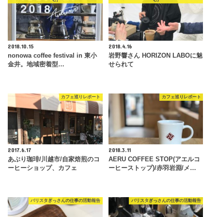
2018.10.15
2018.4.16
nonowa coffee festival in 東小
岩野響さん HORIZON LABOに魅
金井。地域密着型…
せられて
カフェ巡りレポート
カフェ巡りレポート
2017.6.17
2018.3.11
あぶり珈琲/川越市/自家焙煎のコ
AERU COFFEE STOP(アエルコ
ーヒーショップ、カフェ
ーヒーストップ)/赤羽岩淵/メ…
バリスタぎっさんの仕事の活動報告
バリスタぎっさんの仕事の活動報告