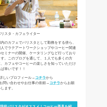
バリスタ・カフェライター
都内のカフェでバリスタとして勤務をする傍ら、
個人でラテアートワークショップやコーヒー関連
のセミナーの開催、ケータリングなど行っており
ます。このブログを通して、１人でも多くの方
に、カフェやコーヒーの楽しさを知っていただけ
れば幸いです！！
■詳しいプロフィール→
コチラ
から
■お問い合わせやお仕事の依頼→
コチラ
からお願
いします。
現役バリスタがオススメ！コーヒー器具を紹