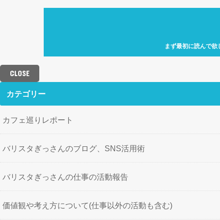
まず最初に読んで欲
自己紹介「何故、元
カフェ巡り特化型ア
CLOSE
せにバリスタを目指
歩」を運営していき
カテゴリー
カフェ巡りレポート
バリスタぎっさんのブログ、SNS活用術
バリスタぎっさんの仕事の活動報告
価値観や考え方について(仕事以外の活動も含む)