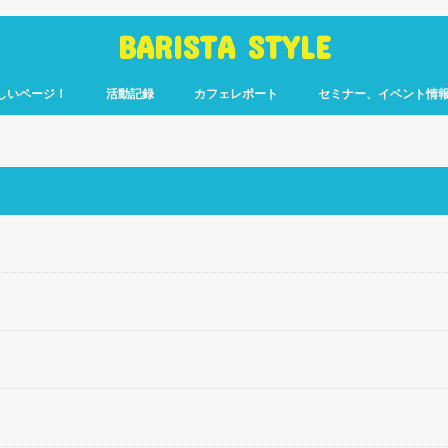
BARISTA STYLE
しいページ！
活動記録
カフェレポート
セミナー、イベント情
コーヒー嫌いのく
カウント「ぎっ散
したのか」
ます！