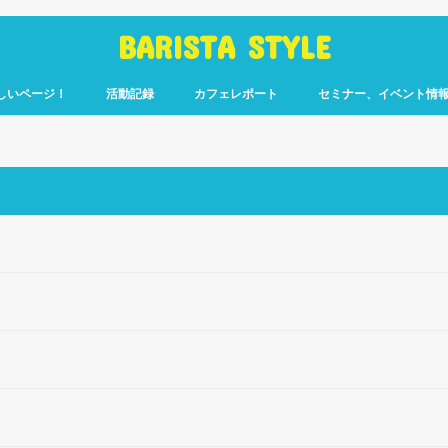
BARISTA STYLE
しいページ！
活動記録
カフェレポート
セミナー、イベント情
コーヒー嫌いのく
カウント「ぎっ散
したのか」
ます！