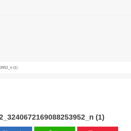
952_n (1)
2_3240672169088253952_n (1)