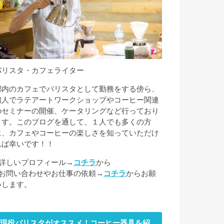
バリスタ・カフェライター
都内のカフェでバリスタとして勤務をする傍ら、
個人でラテアートワークショップやコーヒー関連
のセミナーの開催、ケータリングなど行っており
ます。このブログを通して、１人でも多くの方
に、カフェやコーヒーの楽しさを知っていただけ
れば幸いです！！
■詳しいプロフィール→
コチラ
から
■お問い合わせやお仕事の依頼→
コチラ
からお願
いします。
現役バリスタがオススメ！コーヒー器具を紹