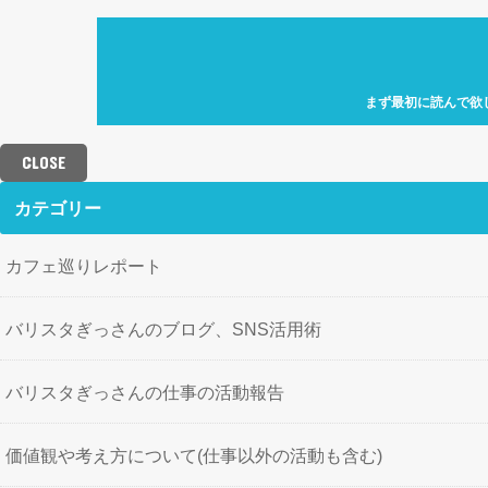
まず最初に読んで欲
自己紹介「何故、元
カフェ巡り特化型ア
CLOSE
せにバリスタを目指
歩」を運営していき
カテゴリー
カフェ巡りレポート
バリスタぎっさんのブログ、SNS活用術
バリスタぎっさんの仕事の活動報告
価値観や考え方について(仕事以外の活動も含む)