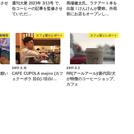
修させ
週刊大衆 2023年 3/13号 で、
馬場健太氏。ラテアート本を
缶コーヒーの記事を監修させ
出版！けんけんが愛称。外苑
ていただ…
前にお店もオープンし…
動報告
カフェ巡りレポート
カフェ巡りレポート
2017.5.13
2017.5.3
依頼い
CAFE CUPOLA mejiro (カフ
RR(アールアール)/新代田/犬
ェクーポラ 目白) /目白/…
が特徴のコーヒーショップ、
カフェ