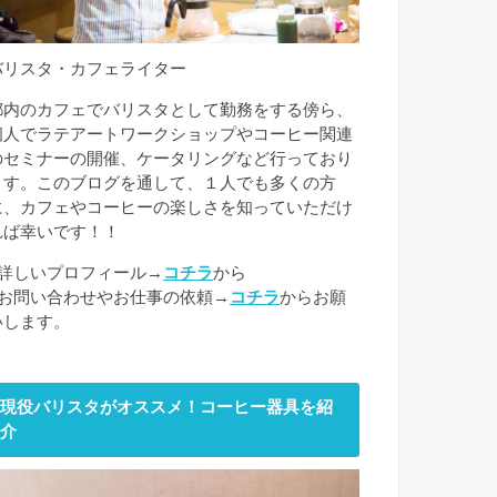
バリスタ・カフェライター
都内のカフェでバリスタとして勤務をする傍ら、
個人でラテアートワークショップやコーヒー関連
のセミナーの開催、ケータリングなど行っており
ます。このブログを通して、１人でも多くの方
に、カフェやコーヒーの楽しさを知っていただけ
れば幸いです！！
■詳しいプロフィール→
コチラ
から
■お問い合わせやお仕事の依頼→
コチラ
からお願
いします。
現役バリスタがオススメ！コーヒー器具を紹
介