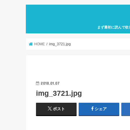
まず最初に読んで欲
自己紹介「何故、元
カフェ巡り特化型ア
せにバリスタを目指
歩」を運営していき
HOME
img_3721.jpg
2018.01.07
img_3721.jpg
ポスト
シェア