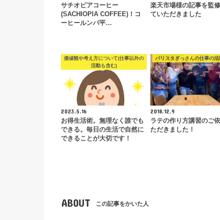
サチオピアコーヒー
楽天市場様の記事を監
(SACHIOPIA COFFEE)！コ
ていただきました
ーヒールンバ平…
価値観や考え方について(仕事以外の
バリスタぎっさんの仕事の活
活動も含む)
2023.5.16
2018.12.9
お得生活術。無理なく誰でも
ラテの作り方講習のご
できる。毎日の生活で自然に
ただきました！
できることが大切です！
ABOUT
この記事をかいた人