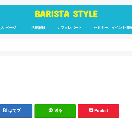
BARISTA STYLE
しいページ！
活動記録
カフェレポート
セミナー、イベント情
コーヒー嫌いのく
カウント「ぎっ散
したのか」
ます！
はてブ
送る
Pocket