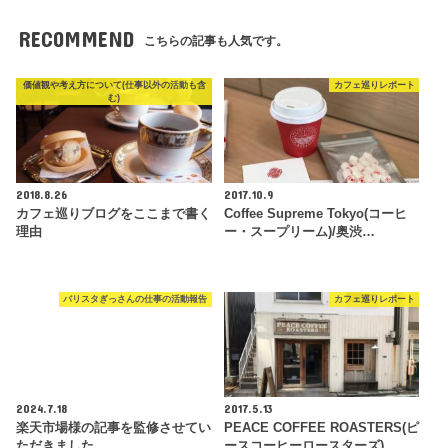
RECOMMEND
こちらの記事も人気です。
価値観や考え方について(仕事以外の活動も含
カフェ巡りレポート
む)
2018.8.26
2017.10.9
カフェ巡りブログをここまで書く
Coffee Supreme Tokyo(コーヒ
理由
ー・スープリーム)/奥渋…
バリスタぎっさんの仕事の活動報告
カフェ巡りレポート
2024.7.18
2017.5.13
楽天市場様の記事を監修させてい
PEACE COFFEE ROASTERS(ピ
ただきました
ースコーヒーロースターズ)…