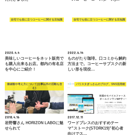
自宅でも役に立つコーヒーに関する豆知識
自宅でも役に立つコーヒーに関する豆知識
2020.4.4
2022.6.14
美味しいコーヒーをネット販売で
ものがたり珈琲。口コミから解約
も購入出来るお店。都内の有名店
方法まで。コーヒーサブスクの新
を中心にご紹介！
しい形を現役…
価値観や考え方について(仕事以外の活動も含
バリスタぎっさんのブログ、SNS活用術
む)
2018.4.16
2017.12.11
岩野響さん HORIZON LABOに魅
ワードプレスのおすすめテー
せられて
マ”ストーク(STORK19)”初心者
向けでス…