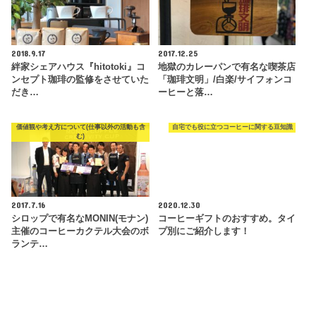
2018.9.17
2017.12.25
絆家シェアハウス『hitotoki』コ
地獄のカレーパンで有名な喫茶店
ンセプト珈琲の監修をさせていた
「珈琲文明」/白楽/サイフォンコ
だき…
ーヒーと落…
価値観や考え方について(仕事以外の活動も含
自宅でも役に立つコーヒーに関する豆知識
む)
2017.7.16
2020.12.30
シロップで有名なMONIN(モナン)
コーヒーギフトのおすすめ。タイ
主催のコーヒーカクテル大会のボ
プ別にご紹介します！
ランテ…