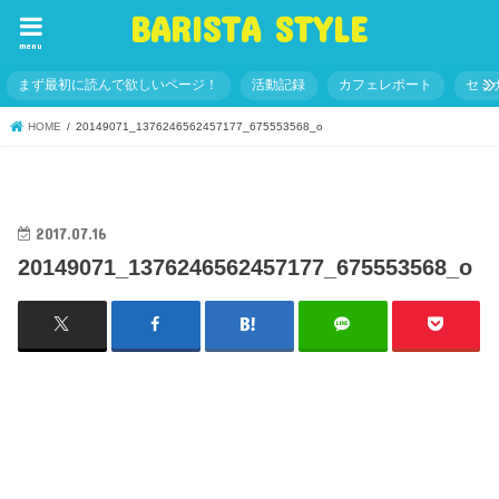
BARISTA STYLE
menu
まず最初に読んで欲しいページ！
活動記録
カフェレポート
セミ
HOME
20149071_1376246562457177_675553568_o
2017.07.16
20149071_1376246562457177_675553568_o