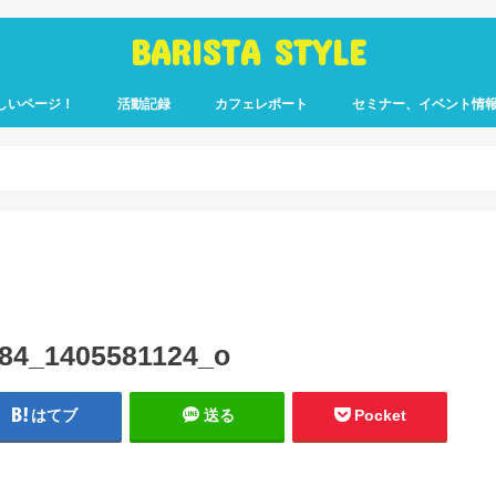
BARISTA STYLE
しいページ！
活動記録
カフェレポート
セミナー、イベント情
コーヒー嫌いのく
カウント「ぎっ散
したのか」
ます！
84_1405581124_o
はてブ
送る
Pocket