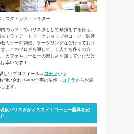
バリスタ・カフェライター
都内のカフェでバリスタとして勤務をする傍ら、
個人でラテアートワークショップやコーヒー関連
のセミナーの開催、ケータリングなど行っており
ます。このブログを通して、１人でも多くの方
に、カフェやコーヒーの楽しさを知っていただけ
れば幸いです！！
■詳しいプロフィール→
コチラ
から
■お問い合わせやお仕事の依頼→
コチラ
からお願
いします。
現役バリスタがオススメ！コーヒー器具を紹
介