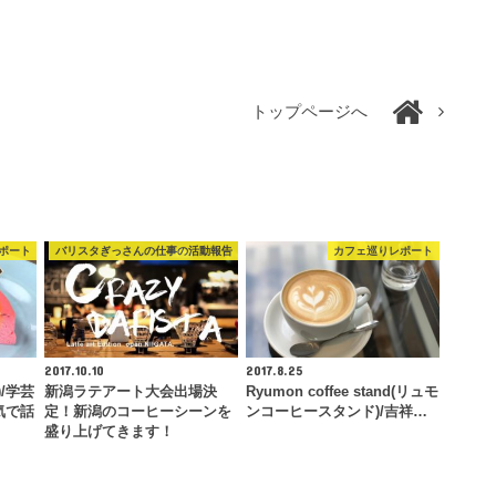
トップページへ
ポート
バリスタぎっさんの仕事の活動報告
カフェ巡りレポート
2017.10.10
2017.8.25
)/学芸
新潟ラテアート大会出場決
Ryumon coffee stand(リュモ
気で話
定！新潟のコーヒーシーンを
ンコーヒースタンド)/吉祥…
盛り上げてきます！