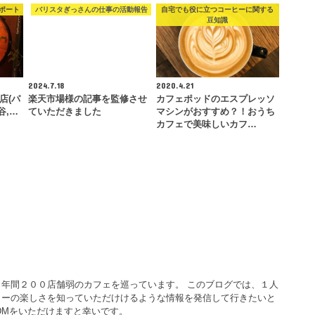
ポート
バリスタぎっさんの仕事の活動報告
自宅でも役に立つコーヒーに関する
豆知識
2024.7.18
2020.4.21
本店(パ
楽天市場様の記事を監修させ
カフェポッドのエスプレッソ
谷,…
ていただきました
マシンがおすすめ？！おうち
カフェで美味しいカフ…
年間２００店舗弱のカフェを巡っています。 このブログでは、１人
ヒーの楽しさを知っていただけけるような情報を発信して行きたいと
DMをいただけますと幸いです。