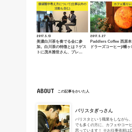
価値観や考え方について(仕事以外の
カフェ巡りレ
活動も含む)
2017.5.13
2017.5.27
美濃白川茶を奏でる会に参
Paddlers Coffee 西原
加。白川茶の特徴とは？ゲス
ドラーズコーヒー)/幡ヶ
トに茂木雅世さん、ブレ…
ABOUT
この記事をかいた人
バリスタぎっさん
バリスタという職業をしながら、
でも多くの方に、カフェやコー
思っています！ ※お仕事依頼は