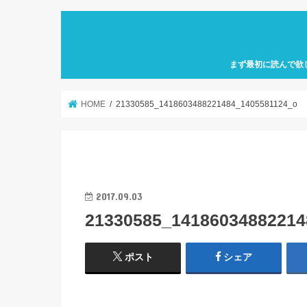
まず最初に読んで欲
自己紹介「何故、元
カフェ巡り特化型ア
せにバリスタを目指
歩」を運営していき
HOME
21330585_1418603488221484_1405581124_o
2017.09.03
21330585_14186034882214
ポスト
シェア