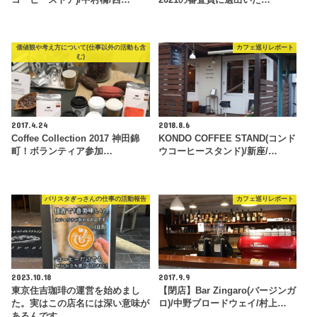
コーヒーストア)/中村橋/西…
2021の審査員に選出いた…
価値観や考え方について(仕事以外の活動も含
カフェ巡りレポート
む)
2017.4.24
2018.8.6
Coffee Collection 2017 神田錦
KONDO COFFEE STAND(コンド
町！ボランティア参加…
ウコーヒースタンド)/新座/…
バリスタぎっさんの仕事の活動報告
カフェ巡りレポート
2023.10.18
2017.9.9
東京住吉珈琲の運営を始めまし
【閉店】Bar Zingaro(バージンガ
た。実はこの店名には深い意味が
ロ)/中野ブロードウェイ/村上…
あるんです。