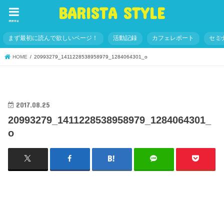
BARISTA STYLE
menu
まず最初に読んで欲しいページ！
活動記録
カフェレポート
セミ
HOME
20993279_1411228538958979_1284064301_o
2017.08.25
20993279_1411228538958979_1284064301_
o