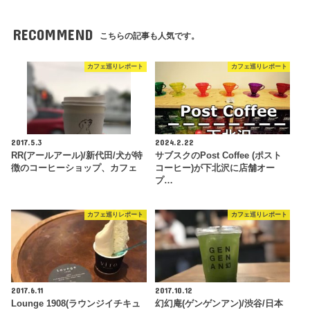
RECOMMEND
こちらの記事も人気です。
カフェ巡りレポート
カフェ巡りレポート
2017.5.3
2024.2.22
RR(アールアール)/新代田/犬が特
サブスクのPost Coffee (ポスト
徴のコーヒーショップ、カフェ
コーヒー)が下北沢に店舗オー
プ…
カフェ巡りレポート
カフェ巡りレポート
2017.6.11
2017.10.12
Lounge 1908(ラウンジイチキュ
幻幻庵(ゲンゲンアン)/渋谷/日本