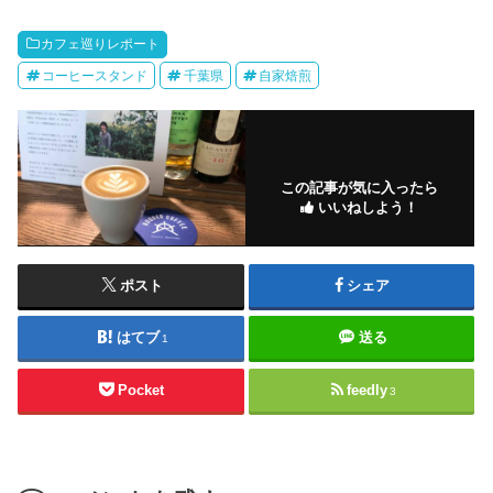
カフェ巡りレポート
コーヒースタンド
千葉県
自家焙煎
この記事が気に入ったら
いいねしよう！
ポスト
シェア
はてブ
送る
1
Pocket
feedly
3