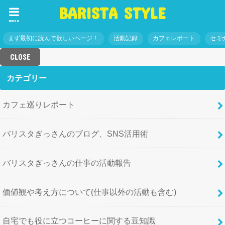
BARISTA STYLE
menu
まず最初に読んで欲しいページ！
活動記録
カフェレポート
セミ
CLOSE
カテゴリー
カフェ巡りレポート
バリスタぎっさんのブログ、SNS活用術
バリスタぎっさんの仕事の活動報告
価値観や考え方について(仕事以外の活動も含む)
自宅でも役に立つコーヒーに関する豆知識