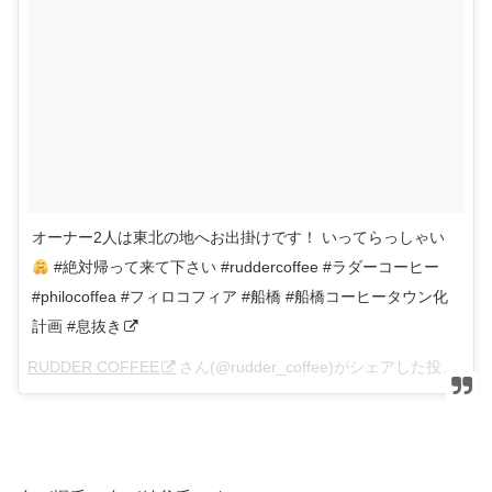
オーナー2人は東北の地へお出掛けです！ いってらっしゃい
#絶対帰って来て下さい #ruddercoffee #ラダーコーヒー
#philocoffea #フィロコフィア #船橋 #船橋コーヒータウン化
計画 #息抜き
RUDDER COFFEE
さん(@rudder_coffee)がシェアした投稿 –
1月