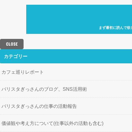
まず最初に読んで欲
自己紹介「何故、元
カフェ巡り特化型ア
CLOSE
せにバリスタを目指
歩」を運営していき
カテゴリー
カフェ巡りレポート
バリスタぎっさんのブログ、SNS活用術
バリスタぎっさんの仕事の活動報告
価値観や考え方について(仕事以外の活動も含む)