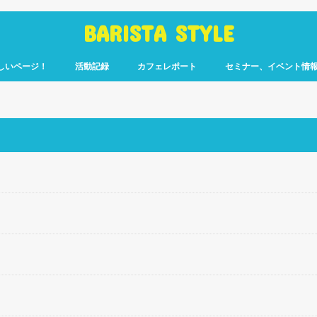
BARISTA STYLE
しいページ！
活動記録
カフェレポート
セミナー、イベント情
コーヒー嫌いのく
カウント「ぎっ散
したのか」
ます！