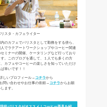
バリスタ・カフェライター
都内のカフェでバリスタとして勤務をする傍ら、
個人でラテアートワークショップやコーヒー関連
のセミナーの開催、ケータリングなど行っており
ます。このブログを通して、１人でも多くの方
に、カフェやコーヒーの楽しさを知っていただけ
れば幸いです！！
■詳しいプロフィール→
コチラ
から
■お問い合わせやお仕事の依頼→
コチラ
からお願
いします。
現役バリスタがオススメ！コーヒー器具を紹