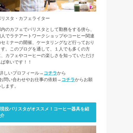
バリスタ・カフェライター
都内のカフェでバリスタとして勤務をする傍ら、
個人でラテアートワークショップやコーヒー関連
のセミナーの開催、ケータリングなど行っており
ます。このブログを通して、１人でも多くの方
に、カフェやコーヒーの楽しさを知っていただけ
れば幸いです！！
■詳しいプロフィール→
コチラ
から
■お問い合わせやお仕事の依頼→
コチラ
からお願
いします。
現役バリスタがオススメ！コーヒー器具を紹
介