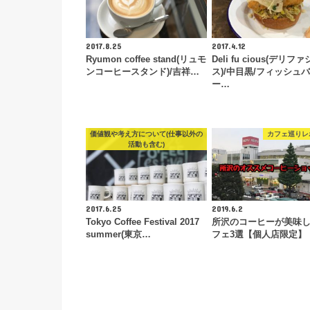
2017.8.25
2017.4.12
Ryumon coffee stand(リュモ
Deli fu cious(デリフ
ンコーヒースタンド)/吉祥…
ス)/中目黒/フィッシュ
ー…
価値観や考え方について(仕事以外の
カフェ巡りレ
活動も含む)
2017.6.25
2019.6.2
Tokyo Coffee Festival 2017
所沢のコーヒーが美味
summer(東京…
フェ3選【個人店限定】