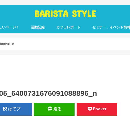
BARISTA STYLE
しいページ！
活動記録
カフェレポート
セミナー、イベント情
コーヒー嫌いのく
カウント「ぎっ散
したのか」
ます！
88896_n
05_6400731676091088896_n
はてブ
送る
Pocket