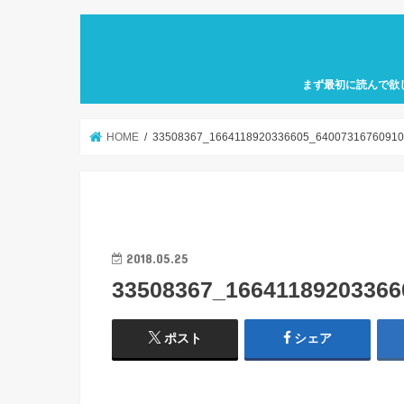
まず最初に読んで欲
自己紹介「何故、元
カフェ巡り特化型ア
せにバリスタを目指
歩」を運営していき
HOME
33508367_1664118920336605_64007316760910
2018.05.25
33508367_16641189203366
ポスト
シェア