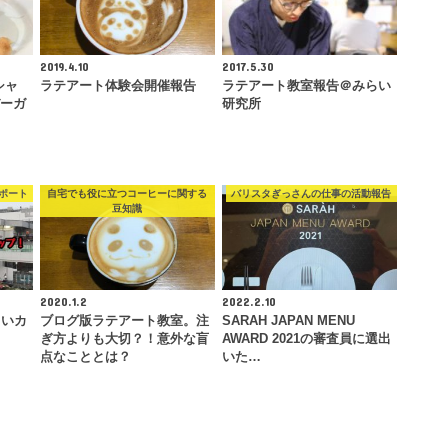
2019.4.10
2017.5.30
ァシャ
ラテアート体験会開催報告
ラテアート教室報告＠みらい
バーガ
研究所
ポート
自宅でも役に立つコーヒーに関する
バリスタぎっさんの仕事の活動報告
豆知識
2020.1.2
2022.2.10
しいカ
ブログ版ラテアート教室。注
SARAH JAPAN MENU
ぎ方よりも大切？！意外な盲
AWARD 2021の審査員に選出
点なこととは？
いた…