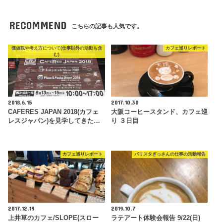
RECOMMEND
こちらの記事も人気です。
価値観や考え方について(仕事以外の活動も含
カフェ巡りレポート
む)
2018.6.15
2017.10.30
CAFERES JAPAN 2018(カフェ
大阪コーヒースタンド、カフェ巡
レスジャパン)を見学してきた…
り ３日目
カフェ巡りレポート
バリスタぎっさんの仕事の活動報告
2017.12.19
2019.10.7
上井草のカフェ/SLOPE(スロー
ラテアート体験会報告 9/22(日)