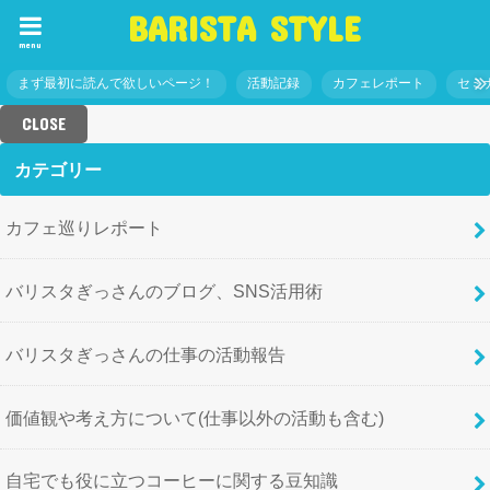
BARISTA STYLE
menu
まず最初に読んで欲しいページ！
活動記録
カフェレポート
セミ
CLOSE
カテゴリー
カフェ巡りレポート
バリスタぎっさんのブログ、SNS活用術
バリスタぎっさんの仕事の活動報告
価値観や考え方について(仕事以外の活動も含む)
自宅でも役に立つコーヒーに関する豆知識