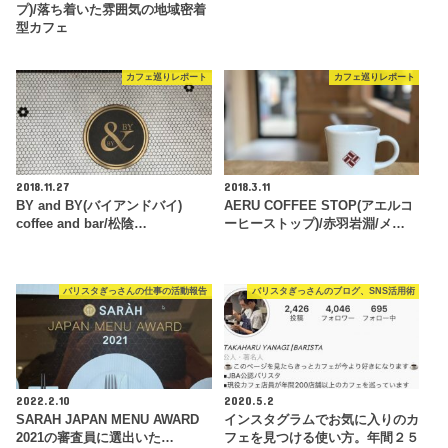
プ)/落ち着いた雰囲気の地域密着
型カフェ
カフェ巡りレポート
カフェ巡りレポート
2018.11.27
2018.3.11
BY and BY(バイアンドバイ)
AERU COFFEE STOP(アエルコ
coffee and bar/松陰…
ーヒーストップ)/赤羽岩淵/メ…
バリスタぎっさんの仕事の活動報告
バリスタぎっさんのブログ、SNS活用術
2022.2.10
2020.5.2
SARAH JAPAN MENU AWARD
インスタグラムでお気に入りのカ
2021の審査員に選出いた…
フェを見つける使い方。年間２５