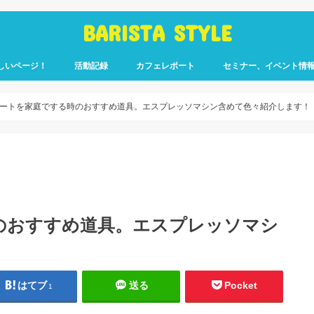
BARISTA STYLE
しいページ！
活動記録
カフェレポート
セミナー、イベント情
コーヒー嫌いのく
カウント「ぎっ散
したのか」
ます！
ートを家庭でする時のおすすめ道具。エスプレッソマシン含めて色々紹介します！
のおすすめ道具。エスプレッソマシ
はてブ
送る
Pocket
1