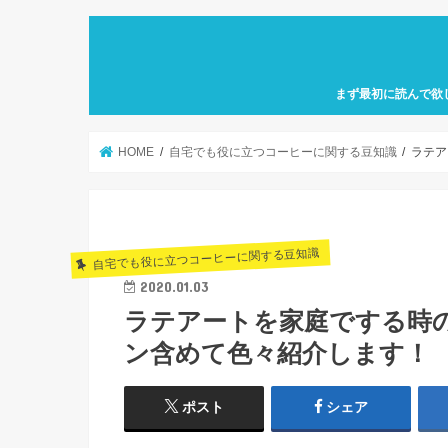
まず最初に読んで欲
自己紹介「何故、元
カフェ巡り特化型ア
せにバリスタを目指
歩」を運営していき
HOME
自宅でも役に立つコーヒーに関する豆知識
ラテア
自宅でも役に立つコーヒーに関する豆知識
2020.01.03
ラテアートを家庭でする時
ン含めて色々紹介します！
ポスト
シェア