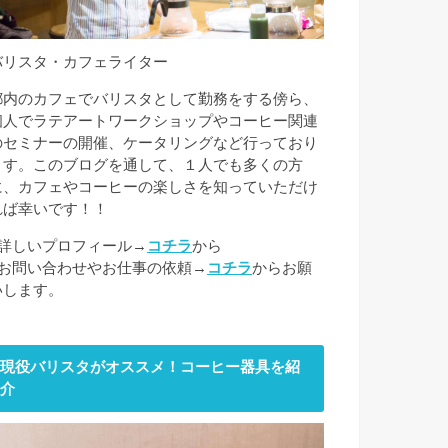
バリスタ・カフェライター
都内のカフェでバリスタとして勤務をする傍ら、
個人でラテアートワークショップやコーヒー関連
のセミナーの開催、ケータリングなど行っており
ます。このブログを通して、１人でも多くの方
に、カフェやコーヒーの楽しさを知っていただけ
れば幸いです！！
■詳しいプロフィール→
コチラ
から
■お問い合わせやお仕事の依頼→
コチラ
からお願
いします。
現役バリスタがオススメ！コーヒー器具を紹
介