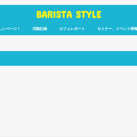
BARISTA STYLE
しいページ！
活動記録
カフェレポート
セミナー、イベント情
コーヒー嫌いのく
カウント「ぎっ散
したのか」
ます！