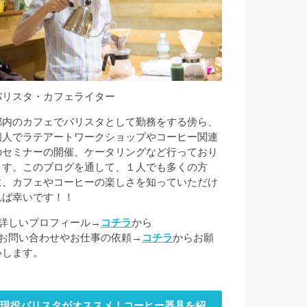
バリスタ・カフェライター
都内のカフェでバリスタとして勤務をする傍ら、
個人でラテアートワークショップやコーヒー関連
のセミナーの開催、ケータリングなど行っており
ます。このブログを通して、１人でも多くの方
に、カフェやコーヒーの楽しさを知っていただけ
れば幸いです！！
■詳しいプロフィール→
コチラ
から
■お問い合わせやお仕事の依頼→
コチラ
からお願
いします。
現役バリスタがオススメ！コーヒー器具を紹