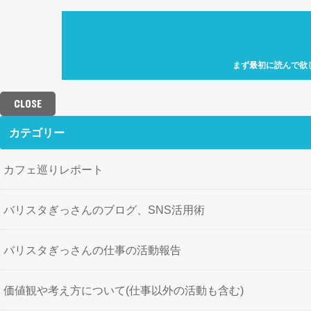
まず最初に読んで欲
自己紹介「何故、元
カフェ巡り特化型ア
CLOSE
せにバリスタを目指
歩」を運営していき
カテゴリー
カフェ巡りレポート
バリスタぎっさんのブログ、SNS活用術
バリスタぎっさんの仕事の活動報告
価値観や考え方について(仕事以外の活動も含む)